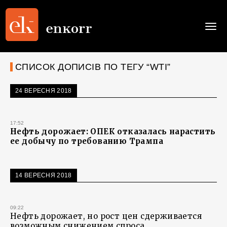
Togg
navi
СПИСОК ДОПИСІВ ПО ТЕГУ “WTI”
24 ВЕРЕСНЯ 2018
17:52
Нефть дорожает: ОПЕК отказалась нарастить
ее добычу по требованию Трампа
14 ВЕРЕСНЯ 2018
09:22
Нефть дорожает, но рост цен сдерживается
возможным снижением спроса