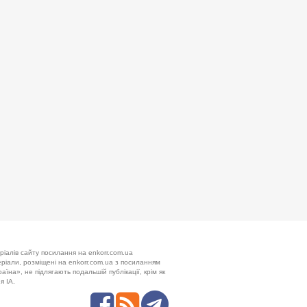
ріалів сайту посилання на enkorr.com.ua
теріали, розміщені на enkorr.com.ua з посиланням
аїна», не підлягають подальшій публікації, крім як
я ІА.