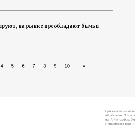
ируют, на рынке преобладают бычьи
4
5
6
7
8
9
10
»
При копіюванні мате
обов'язкове. Усі ма
на ІА «Інтерфакс-Укр
з письмового рішенн