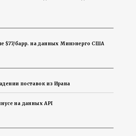
ше $77/барр. на данных Минэнерго США
адении поставок из Ирана
инусе на данных API