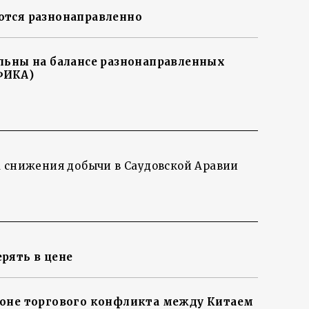
ются разнонаправленно
льны на балансе разнонаправленных
ФИКА)
 снижения добычи в Саудовской Аравии
рять в цене
фоне торгового конфликта между Китаем