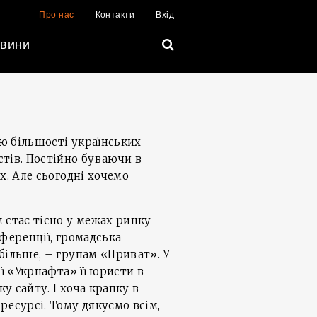
Про нас
Контакти
Вхід
вини
ю більшості українських
стів. Постійно буваючи в
х. Але сьогодні хочемо
 стає тісно у межах ринку
нференції, громадська
більше, – групам «Приват». У
ї «Укрнафта» її юристи в
 сайту. І хоча крапку в
ресурсі. Тому дякуємо всім,