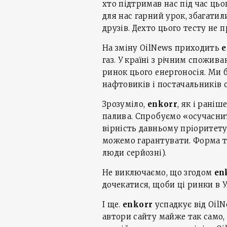
хто підтримав нас під час ць
для нас гарний урок, збагати
друзів. Дехто цього тесту не
На зміну OilNews приходить
e
газ. У країні з річним спожи
ринок цього енергоносія. Ми 
нафтовиків і постачальників с
Зрозуміло,
enkorr
, як і рані
палива. Спробуємо «осучаснит
вірність давньому пріоритету:
можемо гарантувати. Форма теж
люди серйозні).
Не виключаємо, що згодом
en
дочекатися, щоби ці ринки в Ук
І ще.
enkorr
успадкує від OilN
автори сайту майже так само, 