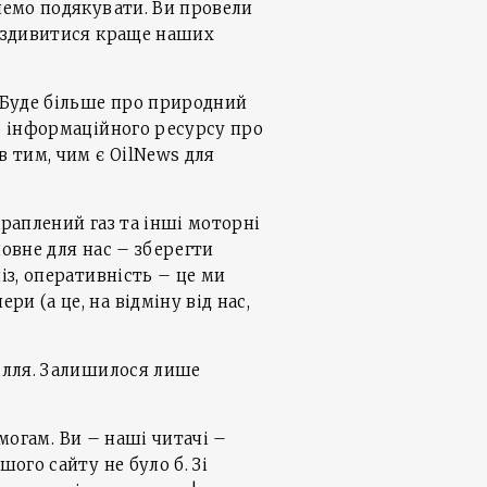
очемо подякувати. Ви провели
роздивитися краще наших
 Буде більше про природний
го інформаційного ресурсу про
в тим, чим є OilNews для
краплений газ та інші моторні
ловне для нас – зберегти
із, оперативність – це ми
и (а це, на відміну від нас,
ілля. Залишилося лише
могам. Ви – наші читачі –
ого сайту не було б. Зі