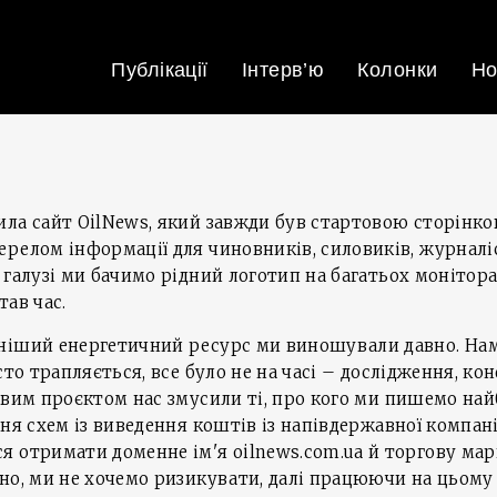
Публікації
Інтерв’ю
Колонки
Но
ла сайт OilNews, який завжди був стартовою сторінко
релом інформації для чиновників, силовиків, журналі
 галузі ми бачимо рідний логотип на багатьох монітора
тав час.
ніший енергетичний ресурс ми виношували давно. Нам
сто трапляється, все було не на часі – дослідження, ко
овим проєктом нас змусили ті, про кого ми пишемо най
ня схем із виведення коштів із напівдержавної компані
 отримати доменне ім'я oilnews.com.ua й торгову марку
но, ми не хочемо ризикувати, далі працюючи на цьому 