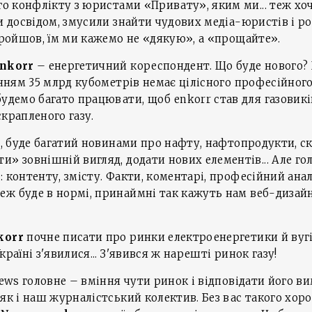
ого конфлікту з юристами «Привату», яким ми... теж х
ли досвідом, змусили знайти чудових медіа-юристів і 
 пройшов, їм ми кажемо не «дякую», а «прощайте».
nkorr
– енергетичний кореспондент. Що буде нового?
ванням 35 млрд кубометрів немає цілісного професійно
будемо багато працювати, щоб enkorr став для газовикі
крапленого газу.
ше, буде багатий новинами про нафту, нафтопродукти, с
и» зовнішній вигляд, додати нових елементів... Але го
 контенту, змісту. Факти, коментарі, професійний анал
 буде в нормі, принаймні так кажуть нам веб-дизайнер
korr
почне писати про ринки електроенергетики й вуг
раїні з'явилися... З'явився ж нарешті ринок газу!
ews головне – вміння чути ринок і відповідати його ви
як і наш журналістський колектив. Без вас такого хорош