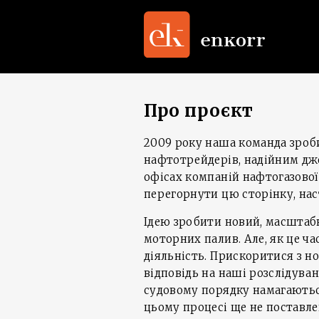
Про проєкт
2009 року наша команда зроби
нафтотрейдерів, надійним дже
офісах компаній нафтогазової
перегорнути цю сторінку, нас
Ідею зробити новий, масштаб
моторних палив. Але, як це ча
діяльність. Прискоритися з н
відповідь на наші розслідуван
судовому порядку намагаються
цьому процесі ще не поставле