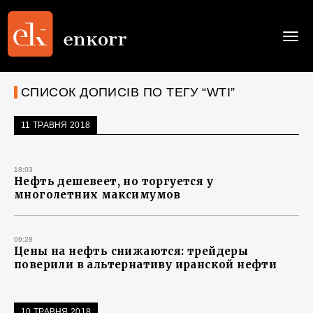
Togg
navi
СПИСОК ДОПИСІВ ПО ТЕГУ “WTI”
11 ТРАВНЯ 2018
18:03
Нефть дешевеет, но торгуется у
многолетних максимумов
09:28
Цены на нефть снижаются: трейдеры
поверили в альтернативу иранской нефти
10 ТРАВНЯ 2018