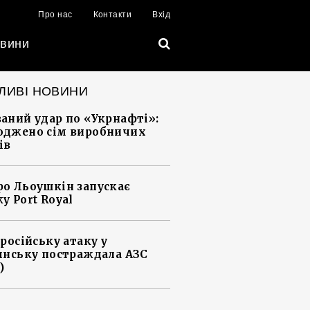
Про нас
Контакти
Вхід
вини
ЛИВІ НОВИНИ
аний удар по «Укрнафті»:
джено сім виробничих
ів
о Льоушкін запускає
у Port Royal
 російську атаку у
янську постраждала АЗС
)