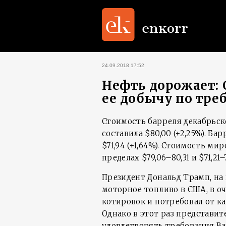
24.09.2018 17:52
Нефть дорожает: 
ее добычу по тр
Стоимость барреля декабрьской
составила $80,00 (+2,25%). Б
$71,94 (+1,64%). Стоимость ми
пределах $79,06–80,31 и $71,21
Президент Дональд Трамп, на
моторное топливо в США, в о
котировок и потребовал от к
Однако в этот раз представит
удовлетворять требования В