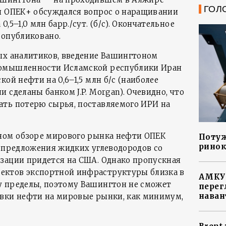
ГОЛ
и ОПЕК+ обсуждался вопрос о наращивании
,5–1,0 млн барр./сут. (б/с). Окончательное
 опубликовано.
ых аналитиков, введение Вашингтоном
ромышленности Исламской республики Иран
кой нефти на 0,6–1,5 млн б/с (наиболее
 сделаны банком J.P. Morgan). Очевидно, что
ать потерю сырья, поставляемого ИРИ на
чном обзоре мирового рынка нефти ОПЕК
Потуж
ринок
я предложения жидких углеводородов со
зации придется на США. Однако пропускная
ктов экспортной инфраструктуры близка в
АМКУ 
у пределы, поэтому Вашингтон не сможет
перег
наван
вки нефти на мировые рынки, как минимум,