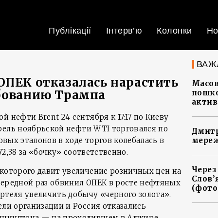
Публікації
Інтерв’ю
Колонки
Но
ВАЖ
ОПЕК отказалась нарастить
Масов
ебованию Трампа
пошко
актив
 нефти Brent 24 сентября к 17:17 по Киеву
аррель ноябрьской нефти WTI торговался по
Дмитр
ровых эталонов в ходе торгов колебалась в
мереж
–72,38 за «бочку» соответственно.
Через
 которого давит увеличение розничных цен на
Слов’
чередной раз обвинил ОПЕК в росте нефтяных
(фото
артеля увеличить добычу «черного золота».
ели организации и Россия отказались
ашингтона — на проходившем в Алжире