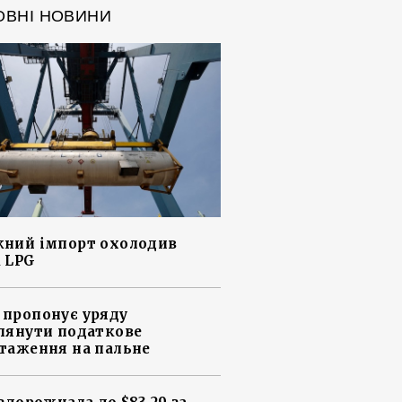
ОВНІ НОВИНИ
ний імпорт охолодив
 LPG
пропонує уряду
лянути податкове
таження на пальне