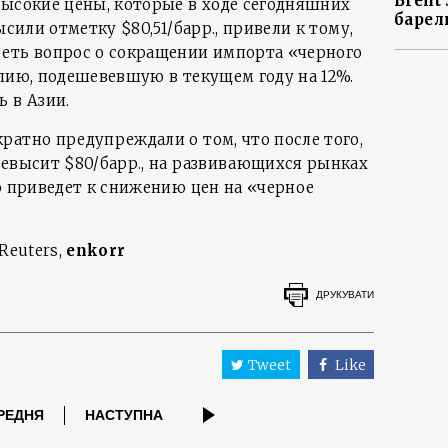
Brent
высокие цены, которые в ходе сегодняшних
барел
ысили отметку $80,51/барр., привели к тому,
еть вопрос о сокращении импорта «черного
упию, подешевевшую в текущем году на 12%.
 в Азии.
ратно предупреждали о том, что после того,
ревысит $80/барр., на развивающихся рынках
о приведет к снижению цен на «черное
Reuters,
enkorr
ДРУКУВАТИ
Tweet
Like
РЕДНЯ
НАСТУПНА