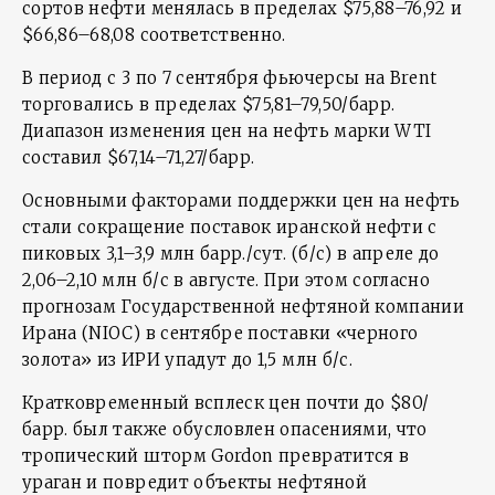
сортов нефти менялась в пределах $75,88–76,92 и
$66,86–68,08 соответственно.
В период с 3 по 7 сентября фьючерсы на Brent
торговались в пределах $75,81–79,50/барр.
Диапазон изменения цен на нефть марки WTI
составил $67,14–71,27/барр.
Основными факторами поддержки цен на нефть
стали сокращение поставок иранской нефти с
пиковых 3,1–3,9 млн барр./сут. (б/с) в апреле до
2,06–2,10 млн б/с в августе. При этом согласно
прогнозам Государственной нефтяной компании
Ирана (NIOC) в сентябре поставки «черного
золота» из ИРИ упадут до 1,5 млн б/с.
Кратковременный всплеск цен почти до $80/
барр. был также обусловлен опасениями, что
тропический шторм Gordon превратится в
ураган и повредит объекты нефтяной