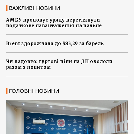
ВАЖЛИВІ НОВИНИ
АМКУ пропонує уряду переглянути
податкове навантаження на пальне
Brent здорожчала до $83,29 за барель
Чи надовго: гуртові ціни на ДП охололи
разом з попитом
ГОЛОВНІ НОВИНИ