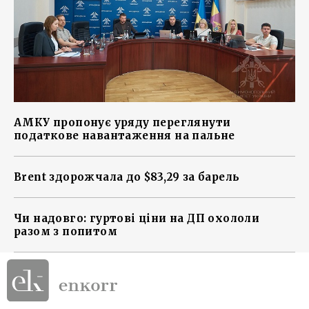
АМКУ пропонує уряду переглянути
податкове навантаження на пальне
Brent здорожчала до $83,29 за барель
Чи надовго: гуртові ціни на ДП охололи
разом з попитом