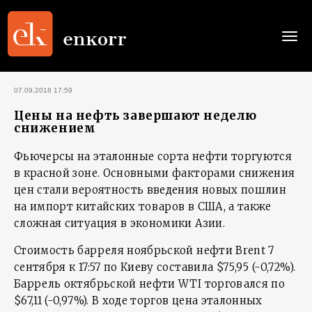
Togg
navi
07.09.2018 17:59
Цены на нефть завершают неделю
снижением
Фьючерсы на эталонные сорта нефти торгуются
в красной зоне. Основными факторами снижения
цен стали вероятность введения новых пошлин
на импорт китайских товаров в США, а также
сложная ситуация в экономики Азии.
Стоимость барреля ноябрьской нефти Brent 7
сентября к 17:57 по Киеву составила $75,95 (-0,72%).
Баррель октябрьской нефти WTI торговался по
$67,11 (-0,97%). В ходе торгов цена эталонных