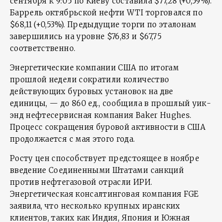
сентября к 9:05 по Киеву составила $77,28 (+0,59%).
Баррель октябрьской нефти WTI торговался по
$68,11 (+0,53%). Предыдущие торги по эталонам
завершились на уровне $76,83 и $67,75
соответственно.
Энергетические компании США по итогам
прошлой недели сократили количество
действующих буровых установок на две
единицы, — до 860 ед., сообщила в прошлый уик-
энд нефтесервисная компания Baker Hughes.
Процесс сокращения буровой активности в США
продолжается с мая этого года.
Росту цен способствует предстоящее в ноябре
введение Соединенными Штатами санкций
против нефтегазовой отрасли ИРИ.
Энергетическая консалтинговая компания FGE
заявила, что несколько крупных иранских
клиентов, таких как Индия, Япония и Южная