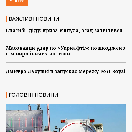
Увійти
ВАЖЛИВІ НОВИНИ
Спасибі, діду: криза минула, осад залишився
Масований удар по «Укрнафті»: пошкоджено
сім виробничих активів
Дмитро Льоушкін запускає мережу Port Royal
ГОЛОВНІ НОВИНИ