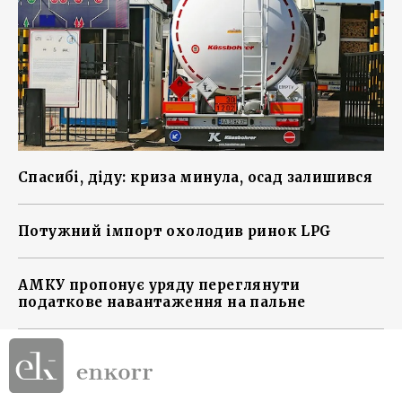
Спасибі, діду: криза минула, осад залишився
Потужний імпорт охолодив ринок LPG
АМКУ пропонує уряду переглянути
податкове навантаження на пальне