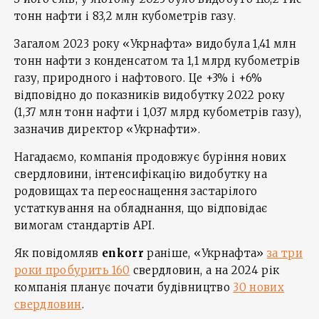
тонн нафти і 83,2 млн кубометрів газу.
Загалом 2023 року «Укрнафта» видобула 1,41 млн
тонн нафти з конденсатом та 1,1 млрд кубометрів
газу, природного і нафтового. Це +3% і +6%
відповідно до показників видобутку 2022 року
(1,37 млн тонн нафти і 1,037 млрд кубометрів газу),
зазначив директор «Укрнафти».
Нагадаємо, компанія продовжує буріння нових
свердловини, інтенсифікацію видобутку на
родовищах та переоснащення застарілого
устаткування на обладнання, що відповідає
вимогам стандартів API.
Як повідомляв
enkorr
раніше, «Укрнафта»
за три
роки пробурить 160
свердловин, а на 2024 рік
компанія планує почати будівництво
30 нових
свердловин
.