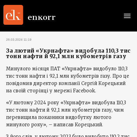
Togg
navi
26.03.2024 11:19
За лютий «Укрнафта» видобула 110,3 тис
тонн нафти й 92,1 млн кубометрів газу
Минулого місяця ПАТ «Укрнафта» видобуло 110,3
тис тонн нафти і 92,1 млн кубометрів газу. Про це
повідомив директор компанії Сергій Корецький
на своїй сторінці у мережі Facebook.
«У лютому 2024 року «Укрнафта» видобула 110,3
тис тонн нафти й 92,1 млн кубометрів газу, чим
перевищила показники видобутку лютого
минулого року», – написав Корецький.
З його слів, у лютому 2023 було видобуто 110,2 тис