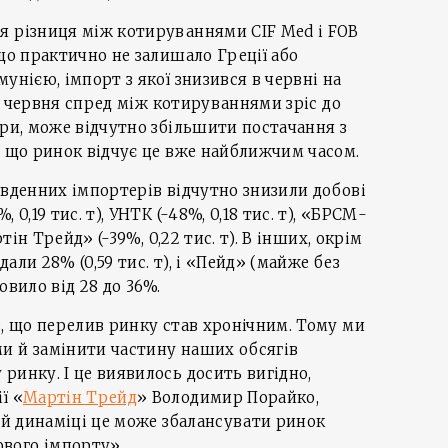
я різниця між котируваннями CIF Med і FOB
 що практично не залишало Греції або
унією, імпорт з якої знизився в червні на
 24 червня спред між котируваннями зріс до
ери, може відчутно збільшити постачання з
, що ринок відчує це вже найближчим часом.
івденних імпортерів відчутно знизили добові
 0,19 тис. т), УНТК (-48%, 0,18 тис. т), «БРСМ-
ртін Трейд» (-39%, 0,22 тис. т). В інших, окрім
али 28% (0,59 тис. т), і «Пейд» (майже без
новило від 28 до 36%.
в, що перелив ринку став хронічним. Тому ми
и й замінити частину наших обсягів
ринку. І це виявилось досить вигідно,
ї «
Мартін Трейд
» Володимир Порайко,
ній динаміці це може збалансувати ринок
вого імпорту».