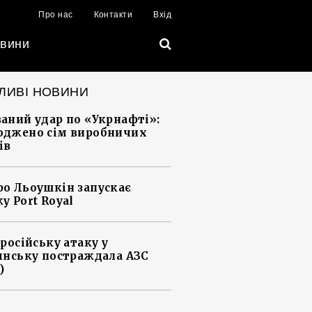
Про нас
Контакти
Вхід
вини
ЛИВІ НОВИНИ
аний удар по «Укрнафті»:
джено сім виробничих
ів
о Льоушкін запускає
у Port Royal
 російську атаку у
янську постраждала АЗС
)