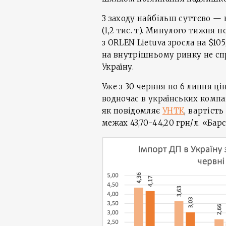
З заходу найбільш суттєво — 
(1,2 тис. т). Минулого тижня 
з ORLEN Lietuva зросла на $10
на внутрішньому ринку не сп
Україну.
Уже з 30 червня по 6 липня ці
водночас в українських компан
як повідомляє
УНТК
, вартіст
межах 43,70-44,20 грн/л. «Барс