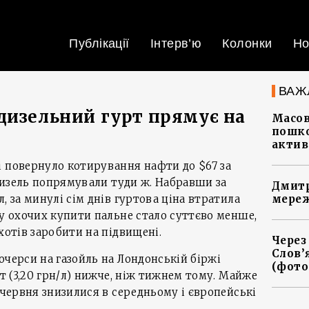
Публікації
Інтерв’ю
Колонки
Но
ВАЖ
дизельний гурт прямує на
Масов
пошко
актив
і повернуло котирування нафти до $67 за
 дизель попрямували туди ж. Набравши за
Дмитр
, за минулі сім днів гуртова ціна втратила
мереж
ку охочих купити пальне стало суттєво менше,
хотів заробити на підвищені.
Через
Слов’
ючерси на газойль на Лондонській біржі
(фото
/т (3,20 грн/л) нижче, ніж тижнем тому. Майже
 червня знизилися в середньому і європейські