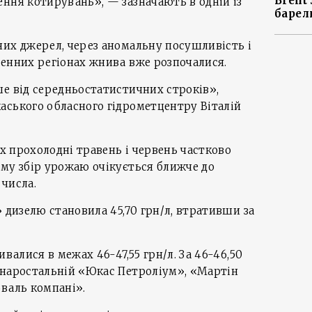
Brent
ння котирувань», — зазначають в одній із
барел
них джерел, через аномальну посушливість і
денних регіонах жнива вже розпочалися.
е від середньостатистичних строків»,
аського обласного гідрометцентру Віталій
ях прохолодні травень і червень частково
ому збір урожаю очікується ближче до
числа.
» дизелю становила 45,70 грн/л, втративши за
ивалися в межах 46-47,55 грн/л. За 46-46,50
 наростальній «Юкас Петроліум», «Мартін
валь компані».