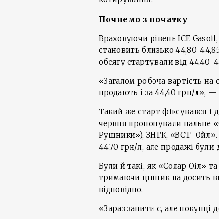
Почнемо з початку
Враховуючи рівень ICE Gasoil,
становить близько 44,80-44,85
обсягу стартували від 44,40-4
«Загалом робоча вартість на сь
продають і за 44,40 грн/л», —
Такий же старт фіксувався і д
червня пропонували пальне «
Рушники»), ЗНГК, «ВСТ-Ойл». 
44,70 грн/л, але продажі були
Були й такі, як «Солар Оіл» т
тримаючи цінник на досить вис
відповідно.
«Зараз запити є, але покупці