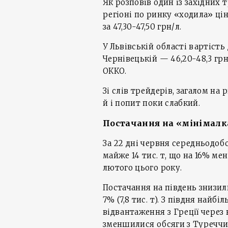
Як розповів один із західних
регіоні по ринку «ходила» цін
за 47,30-47,50 грн/л.
У Львівській області вартість
Чернівецькій — 46,20-48,3 гр
ОККО.
Зі слів трейдерів, загалом на
й і попит поки слабкий.
Постачання на «мінімалк
За 22 дні червня середньодоб
майже 14 тис. т, що на 16% менш
лютого цього року.
Постачання на південь знизилис
7% (7,8 тис. т). З півдня найбі
відвантаження з Греції через 
зменшилися обсяги з Туреччини