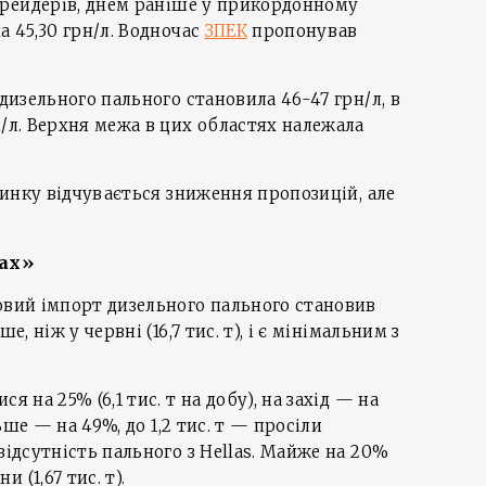
 трейдерів, днем раніше у прикордонному
а 45,30 грн/л. Водночас
ЗПЕК
пропонував
 дизельного пального становила 46-47 грн/л, в
н/л. Верхня межа в цих областях належала
 ринку відчувається зниження пропозицій, але
ах»
овий імпорт дизельного пального становив
е, ніж у червні (16,7 тис. т), і є мінімальним з
я на 25% (6,1 тис. т на добу), на захід — на
льше — на 49%, до 1,2 тис. т — просіли
відсутність пального з Hellas. Майже на 20%
 (1,67 тис. т).