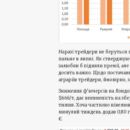
Наразі трейдери не беруться 
пальне в липні. Як стверджую
залюбки б підняли премії, але
досить важко. Щодо постачанн
аграріїв трейдери, ймовірно,
Зниження ф’ючерсів на Лондонс
$666/т, дає впевненість на зб
тижня. Хоча частково нівелюв
минулий тиждень додав 0,80 г
€.