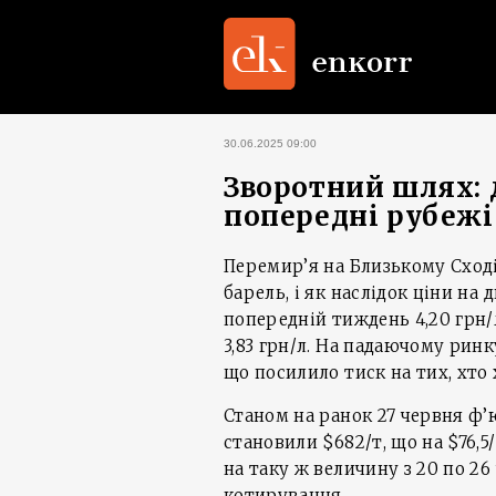
30.06.2025 09:00
Зворотний шлях: 
попередні рубежі
Перемир’я на Близькому Сход
барель, і як наслідок ціни на
попередній тиждень 4,20 грн/л
3,83 грн/л. На падаючому рин
що посилило тиск на тих, хто 
Станом на ранок 27 червня ф’
становили $682/т, що на $76,5
на таку ж величину з 20 по 26
котирування.