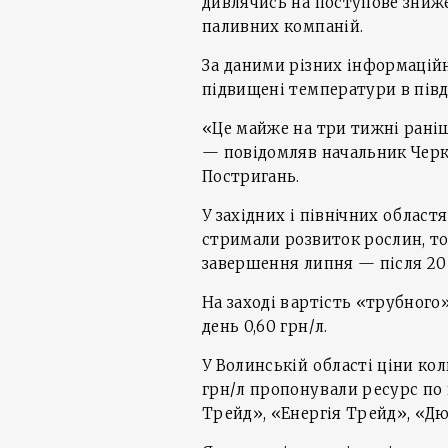
дивлячись на поступове зниже
паливних компаній.
За даними різних інформацій
підвищені температури в пів
«Це майже на три тижні раніш
— повідомляв начальник Черк
Постригань.
У західних і північних област
стримали розвиток рослин, т
завершення липня — після 20 
На заході вартість «трубного
день 0,60 грн/л.
У Волинській області ціни кол
грн/л пропонували ресурс по
Трейд», «Енергія Трейд», «Дю