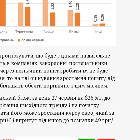
прогнозувати, що буде з цінами на дизельне
ть в компаніях, закордонні постачальники
 через незначний попит зробити їм це буде
я, то на тлі очікування зростання попиту від
 збільшать обсяги порівняно з цим місяцем.
ькій біржі за день 27 червня на $26,5/т, до
ерігання нисхідного тренду і на початку
ати його може зростання курсу євро, який за
рн/€ і впритул підійшов до позначки 49 грн/