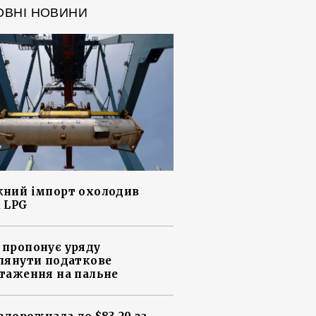
ОВНІ НОВИНИ
ний імпорт охолодив
 LPG
пропонує уряду
лянути податкове
таження на пальне