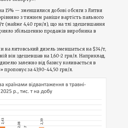
на 15% — зменшилися добові обсяги з Литви
порівняно з тижнем раніше вартість пального
5/т (майже 4,40 грн/л), що на тлі здешевшання
рияло збільшенню продажів виробника в
ни на литовський дизель зменшаться на $34/т,
ій він здешевшав на 1,60-2 грн/л. Наприклад,
ь дизелю залежно від базису коливається в
» пропонує за 43,90-44,50 грн/л.