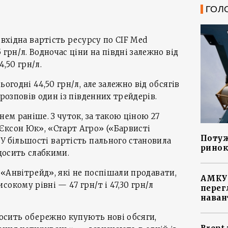
ГОЛ
 вхідна вартість ресурсу по CIF Med
 грн/л. Водночас ціни на півдні залежно від
4,50 грн/л.
огодні 44,50 грн/л, але залежно від обсягів
 розповів один із південних трейдерів.
нем раніше. З чуток, за такою ціною 27
Єксон Юк», «Старт Агро» («Барвисті
Потуж
У більшості вартість пального становила
ринок
 досить слабкими.
а «Анвітрейд», які не поспішали продавати,
АМКУ 
окому рівні — 47 грн/т і 47,30 грн/л
перег
наван
 досить обережно купують нові обсяги,