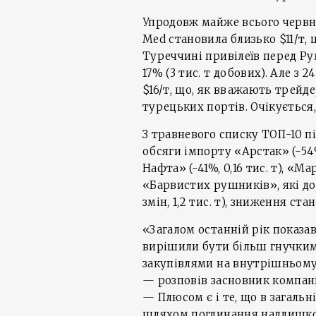
Упродовж майже всього червн
Med становила близько $11/т,
Туреччині привілеїв перед Рум
17% (3 тис. т добових). Але з
$16/т, що, як вважають трейд
турецьких портів. Очікується
З травневого списку ТОП-10 п
обсяги імпорту «Арстак» (-54%,
Нафта» (-41%, 0,16 тис. т), «Ма
«Барвистих рушників», які дод
змін, 1,2 тис. т), зниження ста
«Загалом останній рік показа
вирішили бути більш гнучким
закупівлями на внутрішньому 
— розповів засновник компані
— Плюсом є і те, що в загаль
шляхом поглинання надлишко