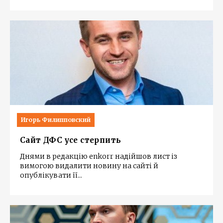
Игорь Филипповский
Сайт ДФС усе стерпить
Днями в редакцію enkorr надійшов лист із
вимогою видалити новину на сайті й
опублікувати її
...