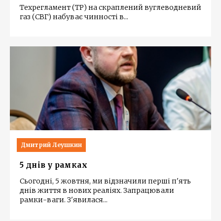
Техрегламент (ТР) на скраплений вуглеводневий
газ (СВГ) набуває чинності в
...
Дмитрий Леушкин
5 днів у рамках
Сьогодні, 5 жовтня, ми відзначили перші п'ять
днів життя в нових реаліях. Запрацювали
рамки-ваги. З'явилася
...