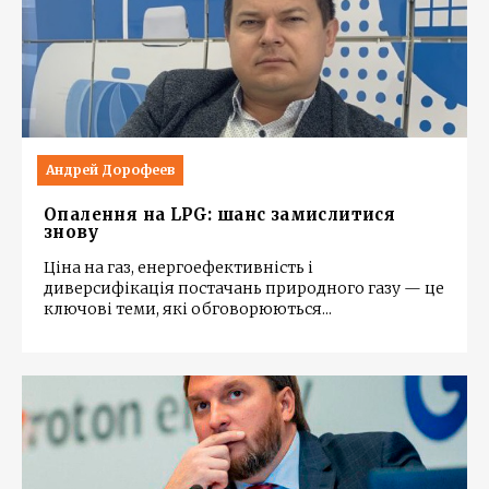
Андрей Дорофеев
Опалення на LPG: шанс замислитися
знову
Ціна на газ, енергоефективність і
диверсифікація постачань природного газу — це
ключові теми, які обговорюються
...