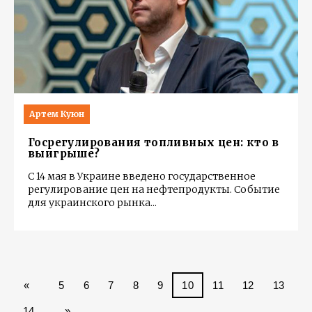
Артем Куюн
Госрегулирования топливных цен: кто в
выигрыше?
С 14 мая в Украине введено государственное
регулирование цен на нефтепродукты. Событие
для украинского рынка
...
«
5
6
7
8
9
10
11
12
13
14
»