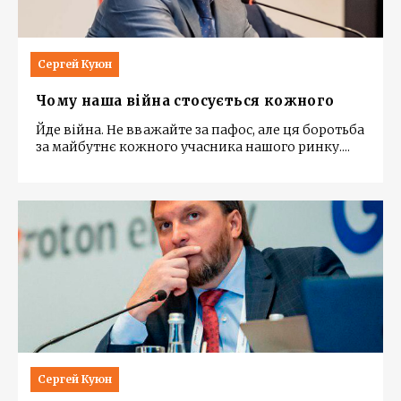
Сергей Куюн
Чому наша війна стосується кожного
Йде війна. Не вважайте за пафос, але ця боротьба
за майбутнє кожного учасника нашого ринку.
...
Сергей Куюн