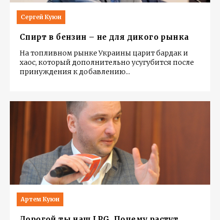
Сергей Куюн
Спирт в бензин – не для дикого рынка
На топливном рынке Украины царит бардак и
хаос, который дополнительно усугубится после
принуждения к добавлению
...
Артем Куюн
Дорогой ты наш LPG. Почему растут