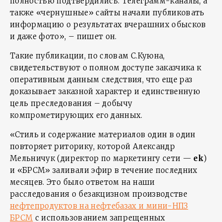
полностью подтвердились. Телеграмм-каналы, а
также «чернушные» сайты начали публиковать
информацию о результатах вчерашних обысков
и даже фото», – пишет он.
Такие публикации, по словам С.Куюна,
свидетельствуют о полном доступе заказчика к
оперативным данным следствия, что еще раз
доказывает заказной характер и единственную
цель преследования – добычу
компрометирующих его данных.
«Стиль и содержание материалов один в один
повторяет риторику, которой Александр
Мельничук (директор по маркетингу сети —
ek
)
и «БРСМ» заливали эфир в течение последних
месяцев. Это было ответом на наши
расследования о безакцизном производстве
нефтепродуктов на нефтебазах и мини-НПЗ
БРСМ
с использованием запрещенных