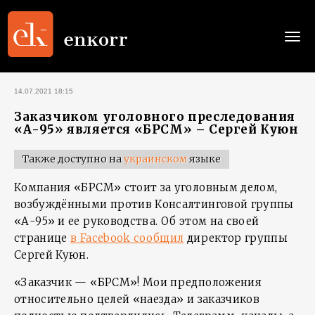
Togg
navi
14.07.2021 18:15
Заказчиком уголовного преследования
«А-95» является «БРСМ» – Сергей Куюн
Также доступно на
украинском
языке
Компания «БРСМ» стоит за уголовным делом,
возбуждёнными против Консалтинговой группы
«А-95» и ее руководства. Об этом на своей
странице
в Facebook сообщил
директор группы
Сергей Куюн.
«Заказчик — «БРСМ»! Мои предположения
относительно целей «наезда» и заказчиков