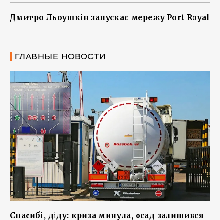
Дмитро Льоушкін запускає мережу Port Royal
ГЛАВНЫЕ НОВОСТИ
Спасибі, діду: криза минула, осад залишився