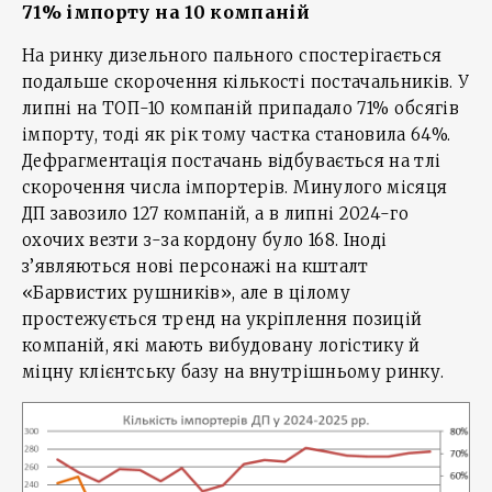
71% імпорту на 10 компаній
На ринку дизельного пального спостерігається
подальше скорочення кількості постачальників. У
липні на ТОП-10 компаній припадало 71% обсягів
імпорту, тоді як рік тому частка становила 64%.
Дефрагментація постачань відбувається на тлі
скорочення числа імпортерів. Минулого місяця
ДП завозило 127 компаній, а в липні 2024-го
охочих везти з-за кордону було 168. Іноді
з’являються нові персонажі на кшталт
«Барвистих рушників», але в цілому
простежується тренд на укріплення позицій
компаній, які мають вибудовану логістику й
міцну клієнтську базу на внутрішньому ринку.