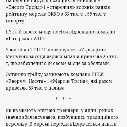
На першій і другій позиціях опинилися АТ
«Енерго Трейд» і «старожил» верхніх рядків
рейтингу мережа ОККО з 83 тис. т і 55 тис. т
імпорту.
П’яте й шосте місця посіли відповідно компанії
«Газтрім» і WOG.
У липні до ТОП-10 повернулася «Укрнафта».
Минулого місяця держкомпанія привезла 25 тис.
т, що забезпечило їй сьоме місце за обсягами.
Останню трійку замикають компанії ППЕК,
«Кворум-Нафта» і «Мартін Трейд», які разом
привезли 53 тис. т палива.
* * *
Як вважають опитані трейдери, у липні ринок
значно збалансувався, позбувшись традиційного
переливу. В окремі періоди відчувається навіть