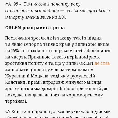
«А-95». Тим часом з початку року
спостерігається падіння — за сім місяців обсяги
імпорту зменшились на 11%.
ORLEN
розправив крила
Постачання зросли як із заходу, так і з півдня.
Та якщо імпорт з теплих країв у липні зріс лише
на 16%, то з західного напрямку потік збільшився
на чверть. Причиною такого нерівномірного
зростання попиту є те, що у липні ORLEN
не став
змінювати цінових умов на терміналах у
Журавиці й Моцкаві, тоді як у румунській
Констанці премії впродовж минулого місяця
зросли на кілька доларів. Іншою причиною було
походження дизпального на чорноморському
терміналі.
«У Констанці пропонується переважно індійське
або турецьке паливо, що вироблене з російської