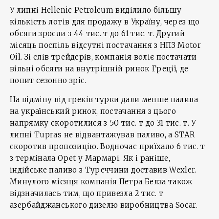
У липні Hellenic Petroleum виділило більшу
кількість лотів для продажу в Україну, через що
обсяги зросли з 44 тис. т до 61 тис. т. Другий
місяць поспіль відсутні постачання з НПЗ Motor
Oil. Зі слів трейдерів, компанія воліє постачати
вільні обсяги на внутрішній ринок Греції, де
попит сезонно зріс.
На відміну від греків турки дали менше палива
на український ринок, постачання з цього
напрямку скоротилися з 50 тис. т до 31 тис. т. У
липні Tupras не відвантажував паливо, а STAR
скоротив пропозицію. Водночас приїхало 6 тис. т
з термінала Opet у Мармарі. Як і раніше,
індійське паливо з Туреччини доставив Wexler.
Минулого місяця компанія Петра Белза також
відзначилась тим, що привезла 2 тис. т
азербайджанського дизелю виробництва Socar.