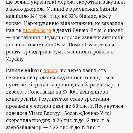
що великі українські мережі скоротили закупівлі
з цього джерела. У липні з румунських базисів
надійшло 144 тис. т, це на 32% більше, ніж у
червні. Нарощуванню відвантажень не завадила
навіть
низька вода
в дельті Дунаю. Втім, є нюанс
— постачання з Румунії зросли завдяки активній
діяльності компанії Oscar Downstream, тоді як
решта трейдерів в сумі зменшила продажі в
Україну.
Раніше
enkorr
писав
, що через наявність
великих непроданих надлишків товару Oscar
пустився берега і запропонував баржеві партії
дизелю з Констанци на $7-10/т дешевше за
конкурентів. Результатом стало зростання
продажів у чотири рази, до 68 тис. т. Посунутися
довелося Vitaro Energy і Socar. «Дочка» Vitol
скоротила продажі з 26 тис. т до 12 тис. т, а
азербайджанці — з 22 тис. т до 15 тис. т.