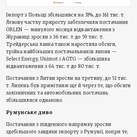
Імпорт з Польщі збільшився на 31%, до 161 тис. т.
Левову частку приросту забезпечили постачання
ORLEN — минулого місяця відвантаження з
Журавиці зросли з 36 тис. т до 59 тис. т.
Трейдерська ланка також наростила обсяги,
трійка найбільших постачальників липня —
Select Energy, Unimot і AGTG — збільшила
відвантаження з 64 тис. т до 80 тис. т.
Постачання з Литви зросли на третину, до 51 тис.
т. Липень був примітним ще й через те, що обсяги
залізничних та автомобільних постачань
збільшилися однаково.
Румунське диво
Постачання з південного напрямку зросли
здебільшого завдяки імпорту з Румунії, попри те,