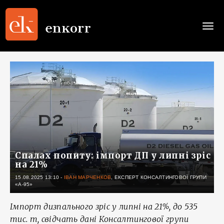
Togg
navi
Спалах попиту: імпорт ДП у липні зріс
на 21%
15.08.2025 13:10
-
ІВАН МАРЧЕНКОВ
, ЕКСПЕРТ КОНСАЛТИНГОВОЇ ГРУПИ
«А-95»
Імпорт дизпального зріс у липні на 21%, до 535
тис. т, свідчать дані Консалтингової групи