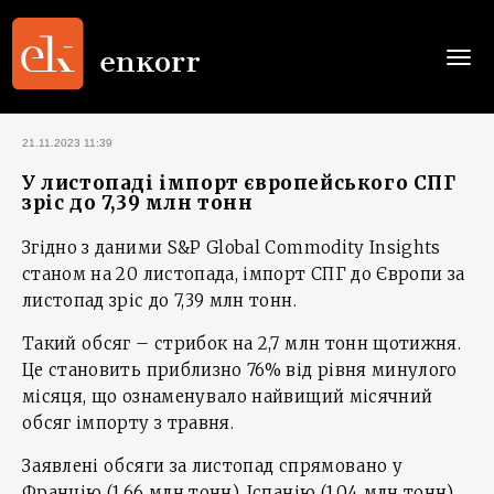
Togg
navi
21.11.2023 11:39
У листопаді імпорт європейського СПГ
зріс до 7,39 млн тонн
Згідно з даними S&P Global Commodity Insights
станом на 20 листопада, імпорт СПГ до Європи за
листопад зріс до 7,39 млн тонн.
Такий обсяг – стрибок на 2,7 млн тонн щотижня.
Це становить приблизно 76% від рівня минулого
місяця, що ознаменувало найвищий місячний
обсяг імпорту з травня.
Заявлені обсяги за листопад спрямовано у
Францію (1,66 млн тонн), Іспанію (1,04 млн тонн),