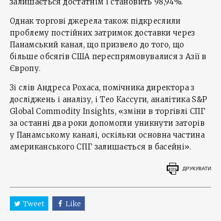
залишається достатнім і становить 98,94%.
Однак торгові джерела також підкреслили
проблему постійних затримок доставки через
Панамський канал, що призвело до того, що
більше обсягів США переспрямовувалися з Азії в
Європу.
Зі слів Андреса Рохаса, помічника директора з
досліджень і аналізу, і Тео Кассуги, аналітика S&P
Global Commodity Insights, «зміни в торгівлі СПГ
за останні два роки допомогли уникнути заторів
у Панамському каналі, оскільки основна частина
американського СПГ залишається в басейні».
ДРУКУВАТИ
Tweet
Like