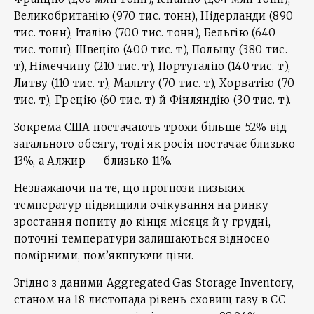
Великобританію (970 тис. тонн), Нідерланди (890
тис. тонн), Італію (700 тис. тонн), Бельгію (640
тис. тонн), Швецію (400 тис. т), Польщу (380 тис.
т), Німеччину (210 тис. т), Португалію (140 тис. т),
Литву (110 тис. т), Мальту (70 тис. т), Хорватію (70
тис. т), Грецію (60 тис. т) й Фінляндію (30 тис. т).
Зокрема США постачають трохи більше 52% від
загального обсягу, тоді як росія постачає близько
13%, а Алжир — близько 11%.
Незважаючи на те, що прогнози низьких
температур підвищили очікування на ринку
зростання попиту до кінця місяця й у грудні,
поточні температури залишаються відносно
помірними, пом’якшуючи ціни.
Згідно з даними Aggregated Gas Storage Inventory,
станом на 18 листопада рівень сховищ газу в ЄС