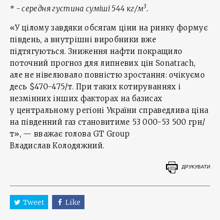
3
* - середня густина суміші 544 кг/м
.
«У цілому завдяки обсягам ціни на ринку формує
південь, а внутрішні виробники вже
підтягуються. Зниження нафти покращило
поточний прогноз для липневих цін Sonatrach,
але не нівелювало повністю зростання: очікуємо
десь $470-475/т. При таких котируваннях і
незмінних інших факторах на базисах
у центральному регіоні України справедлива ціна
на південний газ становитиме 53 000-53 500 грн/
т», — вважає голова GT Group
Владислав Колодяжний.
ДРУКУВАТИ
Tweet
Like