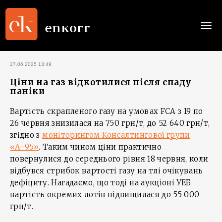
Togg
navi
27.06.2025 13:49
Ціни на газ відкотилися після спаду
паніки
Вартість скрапленого газу на умовах FCA з 19 по
26 червня знизилася на 750 грн/т, до 52 640 грн/т,
згідно з
моніторингом Консалтингової групи
«А-95»
. Таким чином ціни практично
повернулися до середнього рівня 18 червня, коли
відбувся стрибок вартості газу на тлі очікувань
дефіциту. Нагадаємо, що тоді на аукціоні УЕБ
вартість окремих лотів підвищилася до 55 000
грн/т.