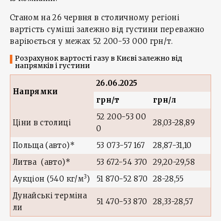
Станом на 26 червня в столичному регіоні
вартість суміші залежно від густини переважно
варіюється у межах 52 200-53 000 грн/т.
Розрахунок вартості газу в Києві залежно від
напрямків і густини
26.06.2025
Напрямки
грн/т
грн/л
52 200-53 00
Ціни в столиці
28,03-28,89
0
Польща (авто)*
53 073-57 167
28,87-31,10
Литва (авто)*
53 672-54 370
29,20-29,58
3
Аукціон (540 кг/м
)
51 870-52 870
28-28,55
Дунайські терміна
51 470-53 870
28,33-28,57
ли