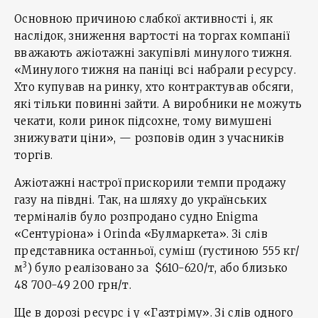
Основною причиною слабкої активності і, як
наслідок, зниження вартості на торгах компанії
вважають ажіотажні закупівлі минулого тижня.
«Минулого тижня на паніці всі набрали ресурсу.
Хто купував на ринку, хто контрактував обсяги,
які тільки повинні зайти. А виробники не можуть
чекати, коли ринок підсохне, тому вимушені
знижувати ціни», — розповів один з учасників
торгів.
Ажіотажні настрої прискорили темпи продажу
газу на півдні. Так, на шляху до українських
терміналів було розпродано судно Enigma
«Сентуріона» і Orinda «Булмаркета». Зі слів
представника останньої, суміш (густиною 555 кг/
3
м
) було реалізовано за $610-620/т, або близько
48 700-49 200 грн/т.
Ще в дорозі ресурс і у «Газтріму». Зі слів одного