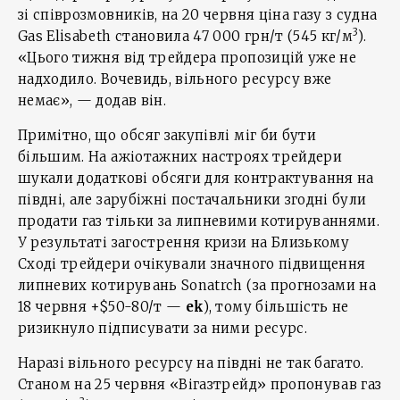
зі співрозмовників, на 20 червня ціна газу з судна
3
Gas Elisabeth становила 47 000 грн/т (545 кг/м
).
«Цього тижня від трейдера пропозицій уже не
надходило. Вочевидь, вільного ресурсу вже
немає», — додав він.
Примітно, що обсяг закупівлі міг би бути
більшим. На ажіотажних настроях трейдери
шукали додаткові обсяги для контрактування на
півдні, але зарубіжні постачальники згодні були
продати газ тільки за липневими котируваннями.
У результаті загострення кризи на Близькому
Сході трейдери очікували значного підвищення
липневих котирувань Sonatrch (за прогнозами на
18 червня +$50-80/т —
ek
), тому більшість не
ризикнуло підписувати за ними ресурс.
Наразі вільного ресурсу на півдні не так багато.
Станом на 25 червня «Вігазтрейд» пропонував газ