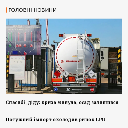
ГОЛОВНІ НОВИНИ
Спасибі, діду: криза минула, осад залишився
Потужний імпорт охолодив ринок LPG