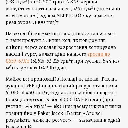
3
(533 кг/м
) за 50 500 грн/т. 28-29 червня
3
очікується партія пального (526 кг/м
) у компанії
«Сентуріон» (судном NEBBIOLO), яку компанія
реалізує за 51 100 грн/т.
На заході більш-менш прохідним залишається
тільки продукт з Литви, хоч, як повідомляв
enkorr
, через ескалацію зростання котирувань
нафти і курсу валют ціни на нього
зросли до
$659-673/т
(51 516-52 215 грн/т при густині 544 кг/
3
м
) на умовах DAP Ягодин.
Майже всі пропозиції з Польщі не цікаві. Так, на
аукціоні УЕБ ціни на західний ресурс становили
51 010-51 450 грн/т, тоді як автомобільні партії з
Польщі стартують від 51 000 DAP Ягодин (при
3
густині 544 кг/м
—
ek
). При цьому нижча планка
традиційно у Pakar Jacek і Barter. «Але всі
розуміють, який це ресурс», — зазначили в одній
із компаній.