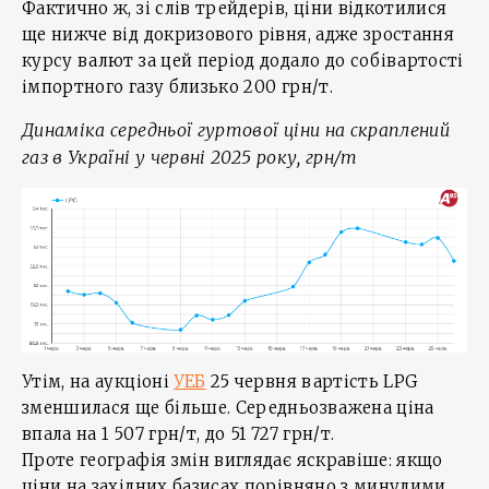
Фактично ж, зі слів трейдерів, ціни відкотилися
ще нижче від докризового рівня, адже зростання
курсу валют за цей період додало до собівартості
імпортного газу близько 200 грн/т.
Динаміка середньої гуртової ціни на скраплений
газ в Україні у червні 2025 року, грн/т
Утім, на аукціоні
УЕБ
25 червня вартість LPG
зменшилася ще більше. Середньозважена ціна
впала на 1 507 грн/т, до 51 727 грн/т.
Проте географія змін виглядає яскравіше: якщо
ціни на західних базисах порівняно з минулими