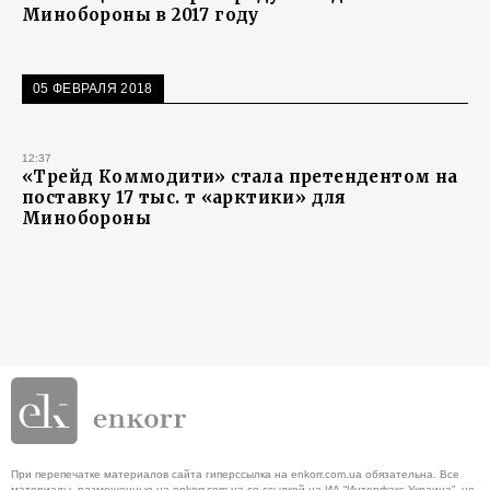
Минобороны в 2017 году
05 ФЕВРАЛЯ 2018
12:37
«Трейд Коммодити» стала претендентом на
поставку 17 тыс. т «арктики» для
Минобороны
При перепечатке материалов сайта гиперссылка на enkorr.com.ua обязательна. Все
материалы, размещенные на enkorr.com.ua со ссылкой на ИА “Интерфакс-Украина”, не