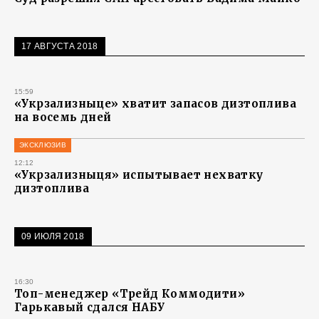
17 АВГУСТА 2018
15:59
«Укрзализныце» хватит запасов дизтоплива
на восемь дней
ЭКСКЛЮЗИВ
12:12
«Укрзализныця» испытывает нехватку
дизтоплива
09 ИЮЛЯ 2018
16:30
Топ-менеджер «Трейд Коммодити»
Гарькавый сдался НАБУ