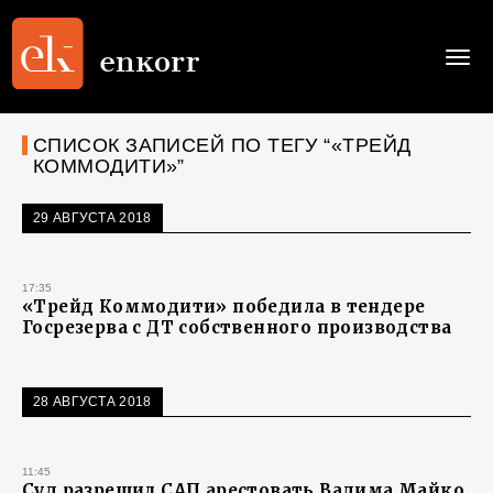
Togg
navi
СПИСОК ЗАПИСЕЙ ПО ТЕГУ “«ТРЕЙД
КОММОДИТИ»”
29 АВГУСТА 2018
17:35
«Трейд Коммодити» победила в тендере
Госрезерва с ДТ собственного производства
28 АВГУСТА 2018
11:45
Суд разрешил САП арестовать Вадима Майко