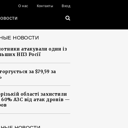
О нас
Контакты
Вход
овости
НЫЕ НОВОСТИ
лотники атакували один із
льших НПЗ Росії
торгується за $79,59 за
ь
орізькій області захистили
 60% АЗС від атак дронів —
ров
ВНЫЕ НОВОСТИ