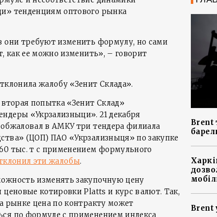
ци» тенденциям оптового рынка
в они требуют изменить формулу, но сами
т, как ее можно изменить», – говорит
отклонила жалобу «Зенит Склада».
 вторая попытка «Зенит Склад»
ндеры «Укрзализныци». 21 декабря
Brent 
 обжаловал в АМКУ три тендера филиала
барел
ства» (ЦОП) ПАО «Укрзализныця» по закупке
60 тыс. т с применением формульного
Харкі
тклонил эти жалобы
.
дозво
мобіл
можность изменять закупочную цену
 ценовые котировки Platts и курс валют. Так,
на рынке цена по контракту может
Brent 
ься по формуле с применением индекса