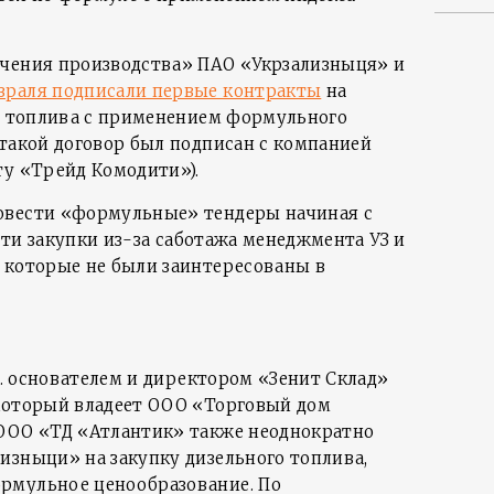
ечения производства» ПАО «Укрзализныця» и
враля подписали первые контракты
на
го топлива с применением формульного
 такой договор был подписан с компанией
ту «Трейд Комодити»).
овести «формульные» тендеры начиная с
ести закупки из-за саботажа менеджмента УЗ и
 которые не были заинтересованы в
 г. основателем и директором «Зенит Склад»
который владеет ООО «Торговый дом
 ООО «ТД «Атлантик» также неоднократно
изныци» на закупку дизельного топлива,
рмульное ценообразование. По