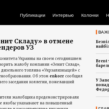
Публикации
Интервью
Колонки
Н
ВАЖ
нит Складу» в отмене
Безпі
ндеров УЗ
найбі
комитета Украины на своем сегодняшнем
Brent 
творить жалобу компании «Зенит Склад»,
барел
 дизельного топлива «Укрзализныцей» с
нообразования. Об этом
enkorr
сообщил
У Зап
него заседания коллегии, пожелавший
понад
Федо
авители жалобщика продемонстрировали
ые якобы указывают на повышенный
ГЛА
рмуле и несоответствие динамики