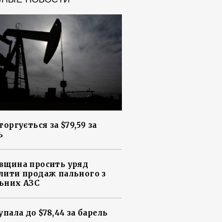
торгується за $79,59 за
ь
вщина просить уряд
лити продаж пального з
ьних АЗС
упала до $78,44 за барель