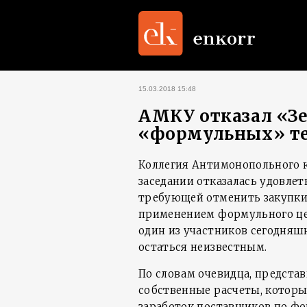
15.03.2018 15:48
АМКУ отказал «Зе
«формульных» те
Коллегия Антимонопольного 
заседании отказалась удовле
требующей отменить закупки
применением формульного це
один из участников сегодняш
остаться неизвестным.
По словам очевидца, предст
собственные расчеты, котор
заработок поставщиков по фо