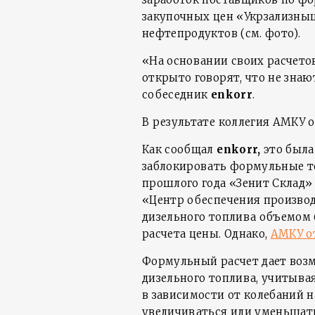
закупочных цен «Укрзализны
нефтепродуктов (см. фото).
«На основании своих расчето
открыто говорят, что не знаю
собеседник
enkorr
.
В результате коллегия АМКУ 
Как сообщал
enkorr,
это была
заблокировать формульные те
прошлого года «Зенит Склад»
«Центр обеспечения производ
дизельного топлива объемом 
расчета цены. Однако,
АМКУ о
Формульный расчет дает воз
дизельного топлива, учитывая
в зависимости от колебаний 
увеличиваться или уменьшат