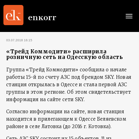
Togg
navi
03.07.2018 16:15
«Трейд Коммодити» расширила
розничную сеть на Одесскую область
Группа «Трейд Коммодити» сообщила о начале
работы 15-й по счету АЗС под брендом SKY. Новая
станция открылась в Одессе и стала первой АЗС
группы в этом регионе. Об этом свидетельствует
информация на сайте сети SKY.
Согласно информации на сайте, новая станция
находится в прилегающем к Одессе Беляевском
районе в селе Латовка (до 2016 г. Котовка).
Сеть АЗС SKY состоит их 15 объектов, 11 из