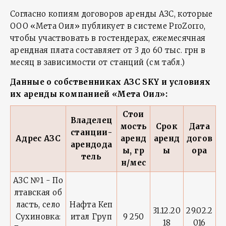
Согласно копиям договоров аренды АЗС, которые
ООО «Мета Оил» публикует в системе ProZorro,
чтобы участвовать в гостендерах, ежемесячная
арендная плата составляет от 3 до 60 тыс. грн в
месяц в зависимости от станций (см табл.)
Данные о собственниках АЗС
SKY
и условиях
их аренды компанией «Мета Оил»:
Стои
Владелец
мость
Срок
Дата
станции-
Адрес АЗС
аренд
аренд
догов
арендода
ы, гр
ы
ора
тель
н/мес
АЗС №1 - По
лтавская об
ласть, село
Нафта Кеп
31.12.20
29.02.2
Сухиновка:
итал Груп
9 250
18
016