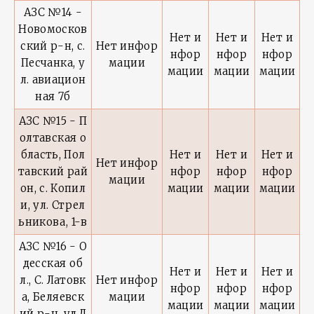
АЗС №14 -
Новомосков
Нет и
Нет и
Нет и
ский р-н, с.
Нет инфор
нфор
нфор
нфор
Песчанка, у
мации
мации
мации
мации
л. авиацион
ная 7б
АЗС №15 - П
олтавская о
бласть, Пол
Нет и
Нет и
Нет и
Нет инфор
тавский рай
нфор
нфор
нфор
мации
он, с. Копил
мации
мации
мации
и, ул. Стрел
ьникова, 1-в
АЗС №16 - О
десская об
Нет и
Нет и
Нет и
л., С. Латовк
Нет инфор
нфор
нфор
нфор
а, Беляевск
мации
мации
мации
мации
ий р-н, ул.Д