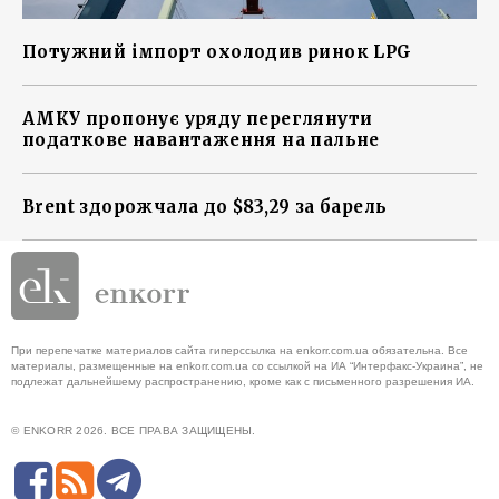
Потужний імпорт охолодив ринок LPG
АМКУ пропонує уряду переглянути
податкове навантаження на пальне
Brent здорожчала до $83,29 за барель
При перепечатке материалов сайта гиперссылка на enkorr.com.ua обязательна. Все
материалы, размещенные на enkorr.com.ua со ссылкой на ИА “Интерфакс-Украина”, не
подлежат дальнейшему распространению, кроме как с письменного разрешения ИА.
© ENKORR 2026. ВСЕ ПРАВА ЗАЩИЩЕНЫ.