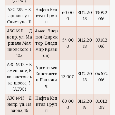
(АГЗС)
АЗС №9 - Х
Нафта Кеп
60 00
31.12.20
13.09.2
арьков, ул.
итал Груп
0
18
016
Свистуна, 11
п
АЗС №11 – Д
Амас-Энер
непр, ул. Ма
гия (дирек
54 00
31.12.20
03.10.2
ршала Мал
тор Влади
0
18
016
иновского 1
мир Кравц
10а
ов)
АЗС №12 - К
Арсентьев
аменское, Е
Константи
31.12.20
04.10.2
лизаветовсь
12 000
н Павлови
18
016
ке шоссе, 3
ч
(АГЗС)
АЗС №13 - Д
Нафта Кеп
60 00
31.12.20
01.01.2
непр: ул. Па
итал Груп
0
19
017
влова, 16
п