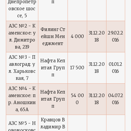
Днепропетр
п
овское шос
се, 5
АЗС №2 - К
Филинг Ст
аменское: у
31.12.20
29.02.2
ейшн Мен
4 000
л. Димитро
18
016
еджмент
ва, 219
АЗС №3 - П
Нафта Кеп
авлоград: у
31.12.20
01.01.2
итал Груп
17 500
л. Харьковс
18
016
п
кая, 7
АЗС №4 - К
Нафта Кеп
аменское: п
54 00
31.12.20
04.07.2
итал Груп
р. Аношкин
0
18
016
п
а, 65А
Кравцов В
АЗС №5 - Н
ладимир В
овомосковс