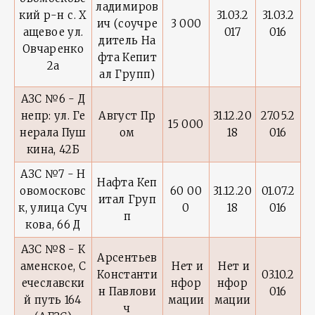
ладимиров
кий р-н с. Х
31.03.2
31.03.2
ич (соучре
3 000
ащевое ул.
017
016
дитель На
Овчаренко
фта Кепит
2а
ал Групп)
АЗС №6 - Д
непр: ул. Ге
Август Пр
31.12.20
27.05.2
15 000
нерала Пуш
ом
18
016
кина, 42Б
АЗС №7 - Н
Нафта Кеп
овомосковс
60 00
31.12.20
01.07.2
итал Груп
к, улица Суч
0
18
016
п
кова, 66 Д
АЗС №8 - К
Арсентьев
аменское, С
Нет и
Нет и
Константи
03.10.2
ечеславски
нфор
нфор
н Павлови
016
й путь 164
мации
мации
ч