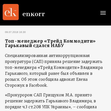
Togg
navi
09.07.2018 16:30
Топ-менеджер «Трейд Коммодити»
Гарькавый сдался НАБУ
Специализированная антикоррупционная
прокуратура (САП) приняла решение задержать
топ-менеджера «Трейд Коммодити» Владимира
Гарькавого, который ранее был объявлен в
розыск. Об этом сообщила адвокат Елена
Сторожук в Facebook.
«Прокурором САП Грищуком М.А. принято
решение задержать Гарькавого Владимира, в
порядке ч.3 ст.208 УПК Украины», – сообщила