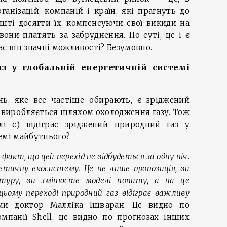
анізацій, компаній і країн, які прагнуть до
ешті досягти їх, компенсуючи свої викиди на
они платять за забруднення. По суті, це і є
ає він значні можливості? Безумовно.
з у глобальній енергетичній системі
ь, яке все частіше обирають, є зріджений
й виробляється шляхом охолодження газу. Тож
лі є) відіграє зріджений природний газ у
емі майбутнього?
кт, що цей перехід не відбудеться за одну ніч.
тичну екосистему. Це не лише пропозиція, ви
туру, ви змінюєте моделі попиту, а на це
 цьому переході природний газ відіграє важливу
ми доктор Малліка Ішваран. Це видно по
омпанії Shell, це видно по прогнозах інших