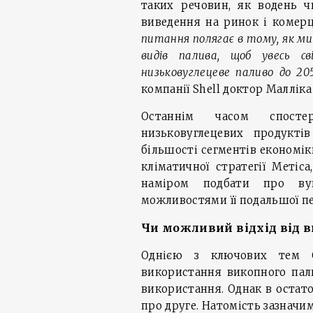
таких речовин, як водень ч
виведення на ринок і комерц
питання полягає в тому, як ми
видів палива, щоб увесь с
низьковуглецеве паливо до 20
компанії Shell доктор Малліка
Останнім часом спостер
низьковуглецевих продукт
більшості сегментів економік
кліматичної стратегії Метіс
наміром подбати про вуг
можливостями її подальшої п
Чи можливий відхід від 
Однією з ключових тем C
використання викопного пал
використання. Однак в остаточ
про друге. Натомість зазначим