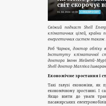
світ скорочує 
СПЕЦПРОЄКТ
01.04.2024 10:00
Свіжий подкаст Shell Energ
кліматичних цілей, країни 
енергетичних систем також з
Роб Чарнок, доктор обліку 
Інституту кліматичної ст
доктора Івонн Мейнґей-Мурі
Shell доктор Малліка Ішваран
Економічне зростання і с
Такі галузі економіки, як 
економічному зростанні. І с
Якщо взяти до уваги тран
пасажирських електромобілі