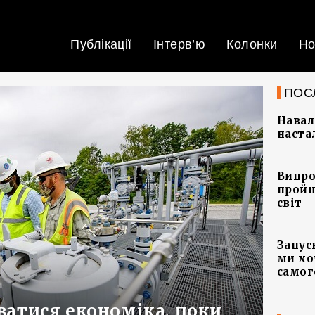
Публікації
Інтерв’ю
Колонки
Но
ПОС
Навал
наста
Випро
пройш
світ
Запус
ми хо
самог
ватися економіка, поки