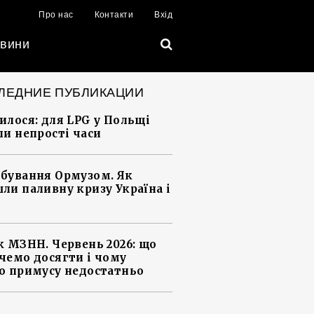
Про нас
Контакти
Вхід
вини
ЛЕДНИЕ ПУБЛИКАЦИИ
илося: для LPG у Польщі
ли непрості часи
бування Ормузом. Як
ли паливну кризу Україна і
к МЗНН. Червень 2026: що
чемо досягти і чому
о примусу недостатньо