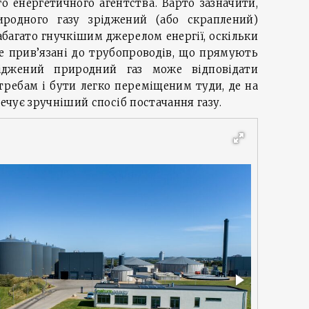
о енергетичного агентства. Варто зазначити,
родного газу зріджений (або скраплений)
абагато гнучкішим джерелом енергії, оскільки
не прив’язані до трубопроводів, що прямують
іджений природний газ може відповідати
ребам і бути легко переміщеним туди, де на
печує зручніший спосіб постачання газу.