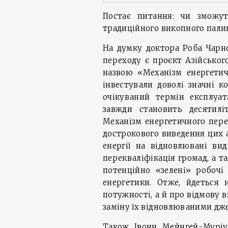
Постає питання: чи зможут
традиційного викопного пали
На думку доктора Роба Чарно
переходу є проєкт Азійського
назвою «Механізм енергетич
інвестували доволі значні 
очікуваний термін експлуат
завжди становить десятилі
Механізм енергетичного пере
дострокового виведення цих а
енергії на відновлювані в
перекваліфікація громад, а т
потенційно «зелені» робочі 
енергетики. Отже, йдеться 
потужності, а й про відмову в
заміну їх відновлюваними дже
Також Івонн Мейнгей-Муріу