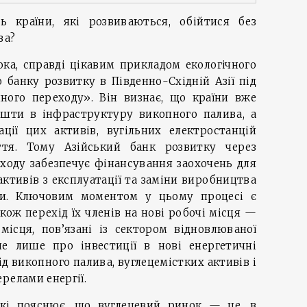
ь країни, які розвиваються, обійтися без
ва?
ка, справді цікавим прикладом екологічного
 банку розвитку в Південно-Східній Азії під
ного переходу». Він визнає, що країни вже
кошти в інфраструктуру викопного палива, а
ації цих активів, вугільних електростанцій
ття. Тому Азійський банк розвитку через
ходу забезпечує фінансування заохочень для
ктивів з експлуатації та заміни виробництва
иди. Ключовим моментом у цьому процесі є
акож перехід їх членів на нові робочі місця —
місця, пов’язані із сектором відновлюваної
не лише про інвестиції в нові енергетичні
ід викопного палива, вуглецемістких активів і
релами енергії.
кі пояснює, що вуглецевий ринок — це, в