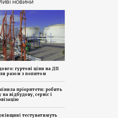
ЛИВІ НОВИНИ
довго: гуртові ціни на ДП
ли разом з попитом
мінила пріоритети: робить
 на відбудову, сервіс і
візацію
рківщині тестуватимуть