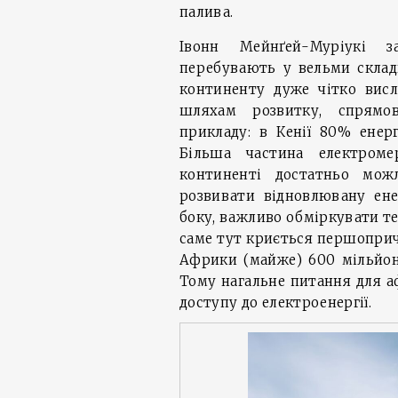
палива.
Івонн Мейнґей-Муріукі з
перебувають у вельми склад
континенту дуже чітко висл
шляхам розвитку, спрямов
прикладу: в Кенії 80% енер
Більша частина електроме
континенті достатньо мож
розвивати відновлювану ене
боку, важливо обміркувати те
саме тут криється першоприч
Африки (майже) 600 мільйоні
Тому нагальне питання для 
доступу до електроенергії.