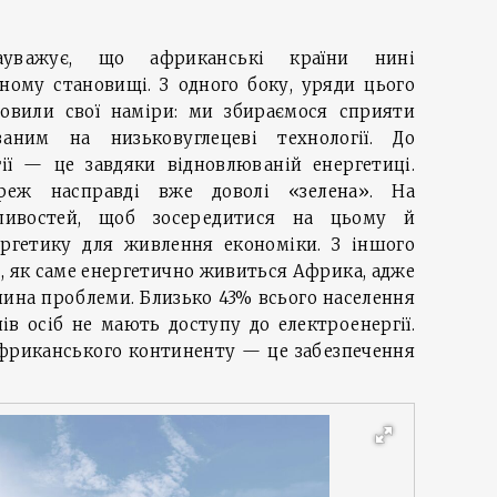
ауважує, що африканські країни нині
ному становищі. З одного боку, уряди цього
овили свої наміри: ми збираємося сприяти
аним на низьковуглецеві технології. До
гії — це завдяки відновлюваній енергетиці.
реж насправді вже доволі «зелена». На
ливостей, щоб зосередитися на цьому й
ргетику для живлення економіки. З іншого
, як саме енергетично живиться Африка, адже
ина проблеми. Близько 43% всього населення
в осіб не мають доступу до електроенергії.
африканського континенту — це забезпечення