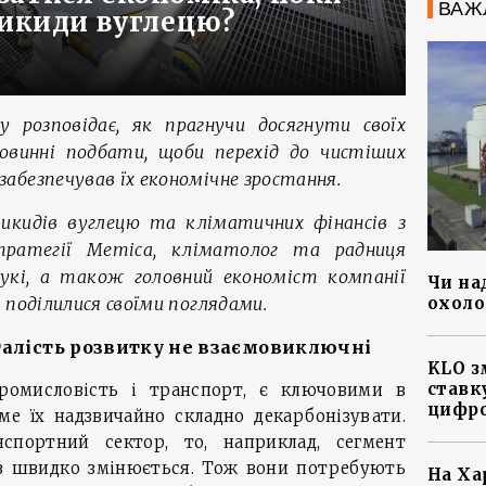
ВАЖ
викиди вуглецю?
y розповідає, як прагнучи досягнути своїх
повинні подбати, щоби перехід до чистіших
абезпечував їх економічне зростання.
викидів вуглецю та кліматичних фінансів з
ратегії Метіса, кліматолог та радниця
укі, а також головний економіст компанії
Чи на
 поділилися своїми поглядами.
охоло
талість розвитку не взаємовиключні
KLO з
ставку
промисловість і транспорт, є ключовими в
цифро
аме їх надзвичайно складно декарбонізувати.
спортний сектор, то, наприклад, сегмент
в швидко змінюється. Тож вони потребують
На Ха