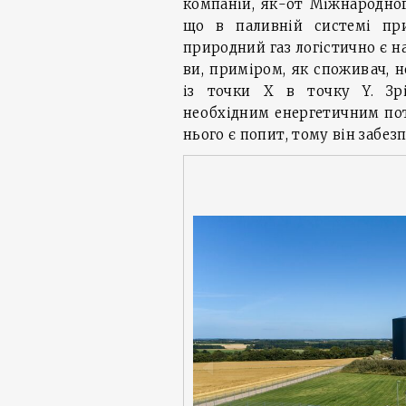
компаній, як-от Міжнародног
що в паливній системі при
природний газ логістично є н
ви, приміром, як споживач, 
із точки X в точку Y. Зр
необхідним енергетичним пот
нього є попит, тому він забез