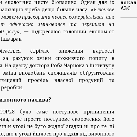
и екологічно чисте біопаливо. Однак для їх
локал
АЗС
іалізацію треба дещо більше часу.
«Ключове
 можемо прискорити процес комерціалізації цих
віт одночасно змінювався та перейшов на
50 року»
, — підкреслює головний економіст
 Ішваран.
ігається стрімке зниження вартості
ів за рахунок зміни споживчого попиту в
и. На думку доктора Роба Чарнока з Інституту
а, зміна вподобань споживачів обґрунтована
лецевий профіль власної продукції та
ереробки.
викопного палива?
OP28 було саме поступове припинення
ива, а не просто поступове скорочення його
ній угоді не було жодної згадки ні про те, ні
о, що в угоді йшлося про відхід від викопного