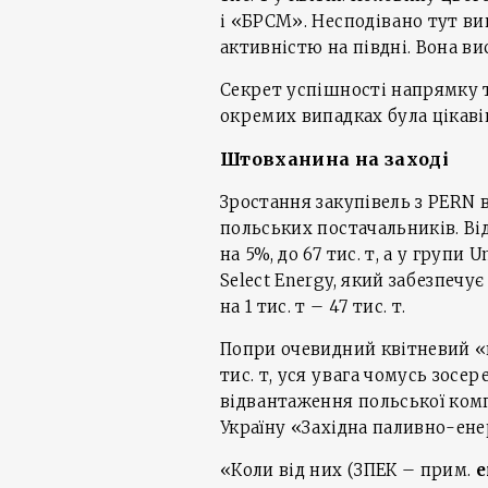
і «БРСМ». Несподівано тут в
активністю на півдні. Вона ви
Секрет успішності напрямку т
окремих випадках була цікаві
Штовханина на заході
Зростання закупівель з PERN 
польських постачальників. Ві
на 5%, до 67 тис. т, а у групи U
Select Energy, який забезпеч
на 1 тис. т – 47 тис. т.
Попри очевидний квітневий «п
тис. т, уся увага чомусь зосере
відвантаження польської компан
Україну «Західна паливно-ене
«Коли від них (ЗПЕК – прим.
e