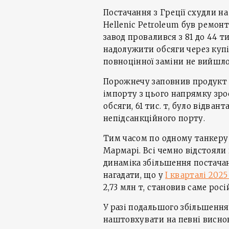
Постачання з Греції схудли на 
Hellenic Petroleum був ремонт,
завод провалився з 81 до 44 ти
надолужити обсяги через купі
повноцінної заміни не вийшло, 
Порожнечу заповнив продукт 
імпорту з цього напрямку зрос
обсяги, 61 тис. т, було відван
непідсанкційного порту.
Тим часом по одному танкеру 
Мармарі. Всі чемно відстояли 
динаміка збільшення постачан
нагадати, що у
І кварталі 202
2,73 млн т, становив саме рос
У разі подальшого збільшення
наштовхувати на певні висно