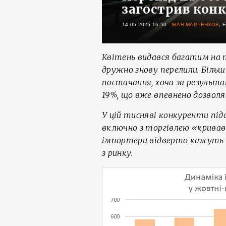
загострив кон
14.05.2025 16:50
-
ІВАН МАРЧЕНКОВ
, 
Квітень видався багатим на п
дружно знову перелили. Біль
постачання, хоча за результа
19%, що вже впевнено дозволя
У цій тисняві конкуренти під
включно з торгівлею «кривав
імпортери відверто кажуть п
з ринку.