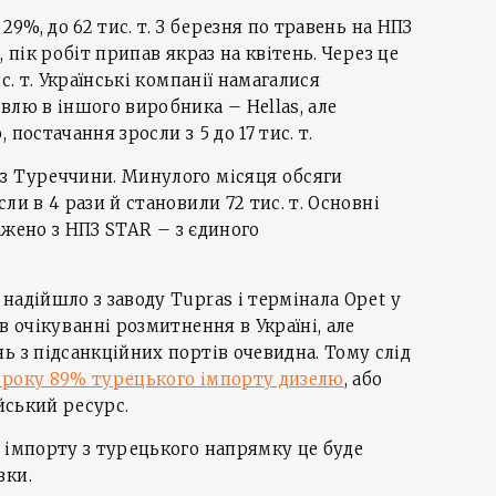
29%, до 62 тис. т. З березня по травень на НПЗ
 пік робіт припав якраз на квітень. Через це
с. т. Українські компанії намагалися
влю в іншого виробника – Hellas, але
постачання зросли з 5 до 17 тис. т.
з Туреччини. Минулого місяця обсяги
ли в 4 рази й становили 72 тис. т. Основні
тажено з НПЗ STAR – з єдиного
надійшло з заводу Tupras і термінала Opet у
в очікуванні розмитнення в Україні, але
ь з підсанкційних портів очевидна. Тому слід
5 року 89% турецького імпорту дизелю
, або
ійський ресурс.
 імпорту з турецького напрямку це буде
вки.