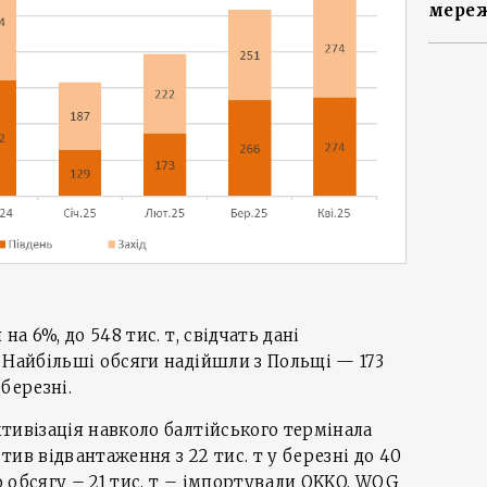
мереж
на 6%, до 548 тис. т, свідчать дані
 Найбільші обсяги надійшли з Польщі — 173
 березні.
тивізація навколо балтійського термінала
ив відвантаження з 22 тис. т у березні до 40
го обсягу – 21 тис. т – імпортували OKKO, WOG