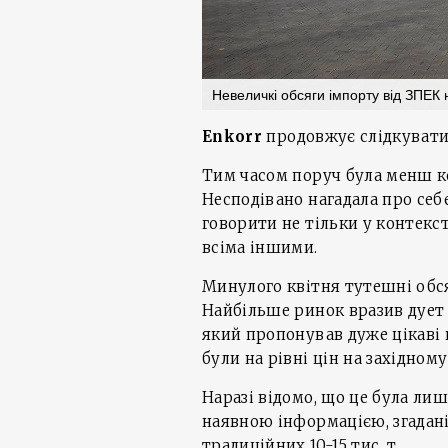
Невеличкі обсяги імпорту від ЗПЕК
Enkorr
продовжує слідкувати
Тим часом поруч була менш ко
Несподівано нагадала про себе
говорити не тільки у контекс
всіма іншими.
Минулого квітня тутешні обсяг
Найбільше ринок вразив дует 
який пропонував дуже цікаві 
були на рівні цін на західному
Наразі відомо, що це була лиш
наявною інформацією, згадані
традиційних 10-15 тис. т.