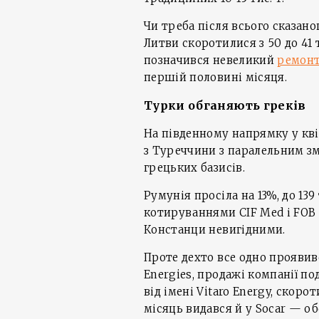
Чи треба після всього сказан
Литви скоротилися з 50 до 41 
позначився невеликий
ремон
першій половині місяця.
Турки обганяють греків
На південному напрямку у кві
з Туреччини з паралельним з
грецьких базисів.
Румунія просіла на 13%, до 13
котируваннями CIF Med і FOB
Констанци невигідними.
Проте дехто все одно проявив
Energies, продажі компанії подв
від імені Vitaro Energy, скоро
місяць видався й у Socar — обся