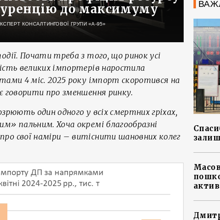
ВАЖ
куренцію до максимуму
ЕКСПЕРТ КОНСАЛТИНГОВОЇ ГРУПИ «А-95»
одії. Почати треба з того, що ринок усі
шість великих імпортерів наростила
тами 4 міс. 2025 року імпорт скоротився на
є говорити про зменшення ринку.
озрюють один одного у всіх смертних гріхах,
им» пальним. Хоча окремі благообразні
Спасиб
ро свої наміри – витіснити шановних колег
залиш
Масов
пошко
актив
Дмитр