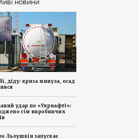
ЛИВІ НОВИНИ
і, діду: криза минула, осад
ився
аний удар по «Укрнафті»:
джено сім виробничих
ів
о Льоушкін запускає