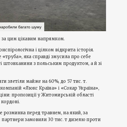
 наробили багато шуму
 за цим цікавим напрямком.
нспірологічна і цілком відкрита історія.
 «труба», яка справді змусила про себе
ті штовханини з польським продуктом, а й зі
и злетіли майже на 60%, до 57 тис. т.
компаній «Люкс Країна» і «Сокар Україна»,
ціни: пропозиції у Житомирській області
 кордоні.
е розминка перед травнем, на який, за
 партнери замовили 30 тис. т дизелю проти