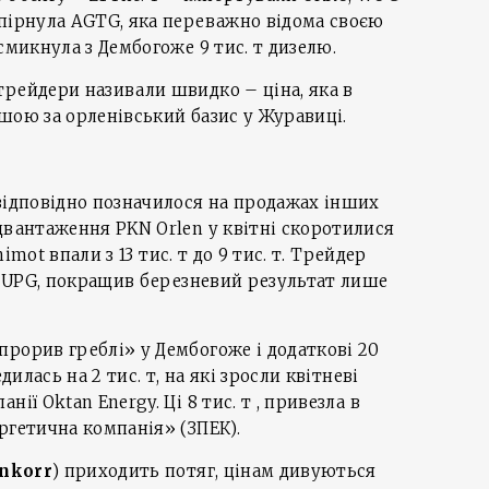
ипірнула AGTG, яка переважно відома своєю
смикнула з Дембогоже 9 тис. т дизелю.
рейдери називали швидко – ціна, яка в
шою за орленівський базис у Журавиці.
відповідно позначилося на продажах інших
двантаження PKN Orlen у квітні скоротилися
nimot впали з 13 тис. т до 9 тис. т. Трейдер
ує UPG, покращив березневий результат лише
рорив греблі» у Дембогоже і додаткові 20
дилась на 2 тис. т, на які зросли квітневі
ії Oktan Energy. Ці 8 тис. т , привезла в
ргетична компанія» (ЗПЕК).
nkorr
) приходить потяг, цінам дивуються