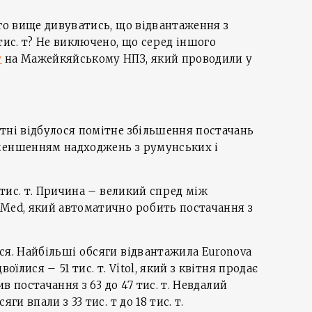
ого вище дивуватись, що відвантаження з
тис. т? Не виключено, що серед іншого
т
на Мажейкяйському НПЗ, який проводили у
тні відбулося помітне збільшення постачань
меншенням надходжень з румунських і
9 тис. т. Причина – великий спред між
 Med, який автоматично робить постачання з
ся. Найбільші обсяги відвантажила Euronova
оїлися – 51 тис. т. Vitol, який з квітня продає
тив постачання з 63 до 47 тис. т. Невдалий
ги впали з 33 тис. т до 18 тис. т.