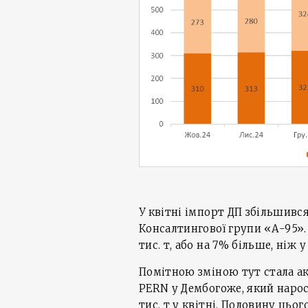
У квітні імпорт ДП збільшився 
Консалтингової групи «А-95».
тис. т, або на 7% більше, ніж у
Помітною зміною тут стала ак
PERN у Дембогоже, який нарост
тис. т у квітні. Половину цьо