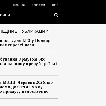
Про нас
Контакти
Вхід
вини
ЛЕДНИЕ ПУБЛИКАЦИИ
илося: для LPG у Польщі
ли непрості часи
бування Ормузом. Як
ли паливну кризу Україна і
к МЗНН. Червень 2026: що
чемо досягти і чому
о примусу недостатньо