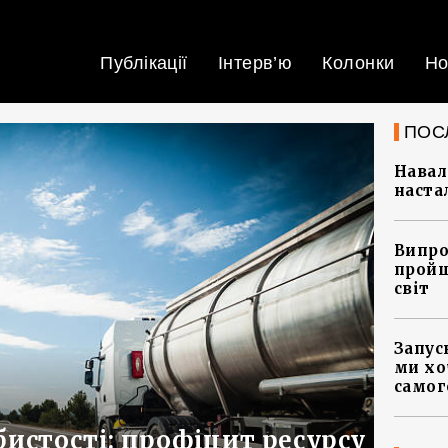
Публікації
Інтерв’ю
Колонки
Но
ПОС
Навал
наста
Випро
пройш
світ
Запус
ми хо
самог
бистості: профіцит ресурсу