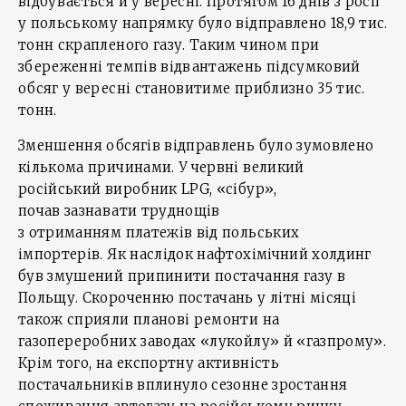
відбувається й у вересні. Протягом 16 днів з росії
у польському напрямку було відправлено 18,9 тис.
тонн скрапленого газу. Таким чином при
збереженні темпів відвантажень підсумковий
обсяг у вересні становитиме приблизно 35 тис.
тонн.
Зменшення обсягів відправлень було зумовлено
кількома причинами. У червні великий
російський виробник LPG, «сібур»,
почав зазнавати труднощів
з отриманням платежів від польських
імпортерів. Як наслідок нафтохімічний холдинг
був змушений припинити постачання газу в
Польщу. Скороченню постачань у літні місяці
також сприяли планові ремонти на
газопереробних заводах «лукойлу» й «газпрому».
Крім того, на експортну активність
постачальників вплинуло сезонне зростання