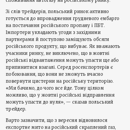
споживання автогазу на російському ринку.
Зі слів трейдерів, польський ринок активно
готується до впровадження грудневого ембарго
на постачання російського пропану і ПБТ.
Імпортери укладають угоди з західними
партнерами й поступово заміщують обсяги
російського продукту, що вибуває. Як вважають
учасники ринку, не виключено, що в жовтні
російські відвантаження можуть упасти ще або
припинитися взагалі. Серед росекспортерів є
побоювання, що вони не зможуть вчасно
повернути цистерни на російську територію.
«Ми бачимо, до чого все йде. Тому цілком
можливо, що у жовтні російські відправлення
можуть упасти до нуля», — сказав польський
трейдер.
Варто зазначити, що з вересня відновилося
експортне мито на російський скраплений газ,