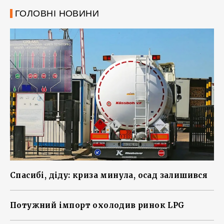
ГОЛОВНІ НОВИНИ
Спасибі, діду: криза минула, осад залишився
Потужний імпорт охолодив ринок LPG