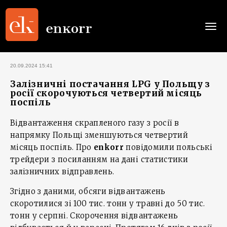
Togg
navi
20.09.2024 15:41
Залізничні постачання LPG у Польщу з
росії скорочуються четвертий місяць
поспіль
Відвантаження скрапленого газу з росії в
напрямку Польщі зменшуються четвертий
місяць поспіль. Про
enkorr
повідомили польські
трейдери з посиланням на дані статистики
залізничних відправлень.
Згідно з даними, обсяги відвантажень
скоротилися зі 100 тис. тонн у травні до 50 тис.
тонн у серпні. Скорочення відвантажень