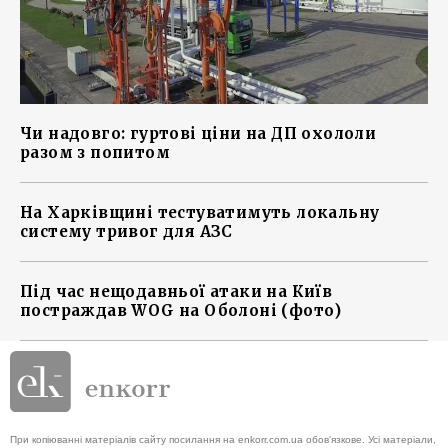
Чи надовго: гуртові ціни на ДП охололи
разом з попитом
На Харківщині тестуватимуть локальну
систему тривог для АЗС
Під час нещодавньої атаки на Київ
постраждав WOG на Оболоні (фото)
При копіюванні матеріалів сайту посилання на enkorr.com.ua обов'язкове. Усі матеріали,