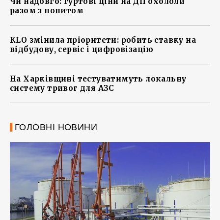
Чи надовго: гуртові ціни на ДП охололи
разом з попитом
KLO змінила пріоритети: робить ставку на
відбудову, сервіс і цифровізацію
На Харківщині тестуватимуть локальну
систему тривог для АЗС
ГОЛОВНІ НОВИНИ