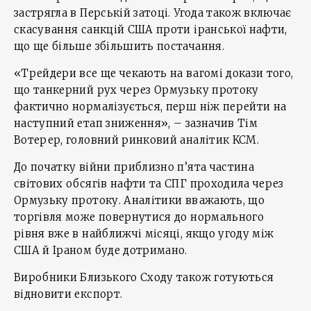
застрягла в Перській затоці. Угода також включає
скасування санкцій США проти іранської нафти,
що ще більше збільшить постачання.
«Трейдери все ще чекають на вагомі докази того,
що танкерний рух через Ормузьку протоку
фактично нормалізується, перш ніж перейти на
наступний етап зниження», – зазначив Тім
Вотерер, головний ринковий аналітик KCM.
До початку війни приблизно п’ята частина
світових обсягів нафти та СПГ проходила через
Ормузьку протоку. Аналітики вважають, що
торгівля може повернутися до нормального
рівня вже в найближчі місяці, якщо угоду між
США й Іраном буде дотримано.
Виробники Близького Сходу також готуються
відновити експорт.