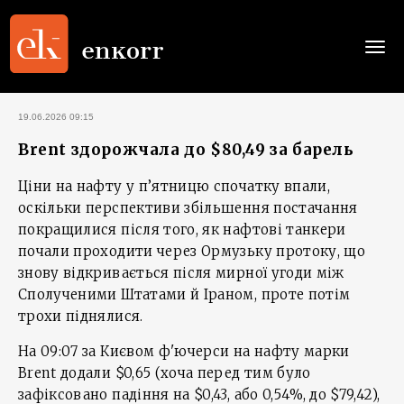
Togg
navi
19.06.2026 09:15
Brent здорожчала до $80,49 за барель
Ціни на нафту у п’ятницю спочатку впали,
оскільки перспективи збільшення постачання
покращилися після того, як нафтові танкери
почали проходити через Ормузьку протоку, що
знову відкривається після мирної угоди між
Сполученими Штатами й Іраном, проте потім
трохи піднялися.
На 09:07 за Києвом ф'ючерси на нафту марки
Brent додали $0,65 (хоча перед тим було
зафіксовано падіння на $0,43, або 0,54%, до $79,42),