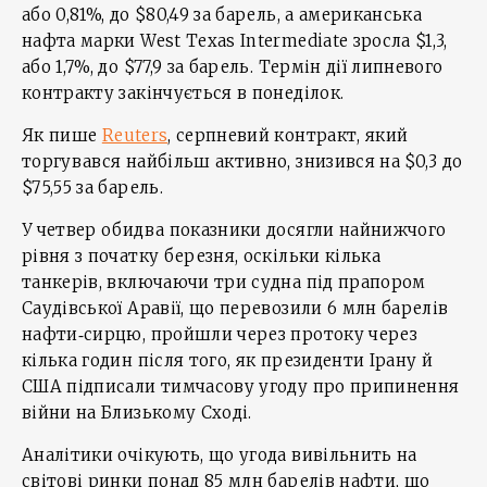
або 0,81%, до $80,49 за барель, а американська
нафта марки West Texas Intermediate зросла $1,3,
або 1,7%, до $77,9 за барель. Термін дії липневого
контракту закінчується в понеділок.
Як пише
Reuters
, серпневий контракт, який
торгувався найбільш активно, знизився на $0,3 до
$75,55 за барель.
У четвер обидва показники досягли найнижчого
рівня з початку березня, оскільки кілька
танкерів, включаючи три судна під прапором
Саудівської Аравії, що перевозили 6 млн барелів
нафти‑сирцю, пройшли через протоку через
кілька годин після того, як президенти Ірану й
США підписали тимчасову угоду про припинення
війни на Близькому Сході.
Аналітики очікують, що угода вивільнить на
світові ринки понад 85 млн барелів нафти, що