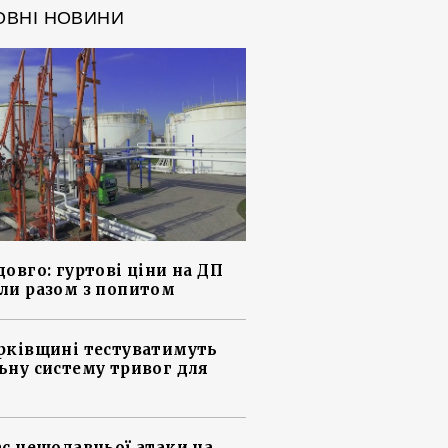
ОВНІ НОВИНИ
довго: гуртові ціни на ДП
ли разом з попитом
рківщині тестуватимуть
ьну систему тривог для
ас нещодавньої атаки на