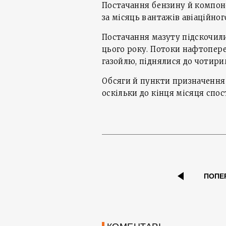
Постачання бензину й компоне
за місяць вантажів авіаційног
Постачання мазуту підскочили 
цього року. Потоки нафтопер
газойлю, піднялися до чотирим
Обсяги й пункти призначення 
оскільки до кінця місяця спо
ПОПЕ