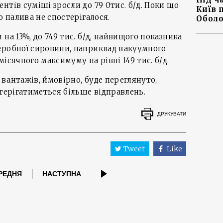
нтів суміші зросли до 79 0тис. б/д. Поки що
Київ 
о палива не спостерігалося.
Оболо
на 13%, до 749 тис. б/д, найвищого показника
еробної сировини, наприклад вакуумного
ісячного максимуму на рівні 149 тис. б/д.
вантажів, ймовірно, буде переглянуто,
стерігатиметься більше відправлень.
ДРУКУВАТИ
Tweet
Like
РЕДНЯ
НАСТУПНА