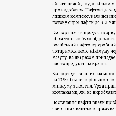
обсяги видобутку, оскільки м
про видобуток. Нафтові доходи
лишком компенсувало невели
потоку сирої нафти до 3,21 мл
Експорт нафтопродуктів зріс
після того, як було відремо
російський нафтопереробний з
чотиримісячного мінімуму чер
мазуту, на які разом припада
нафтопродуктів із країни.
Експорт дизельного пального й
на 10% більше порівняно з по
мінімуму з жовтня. Уряд прип
компаніями, які не виробляют
Постачання нафти впали прибл
чверті цих вантажів прямували