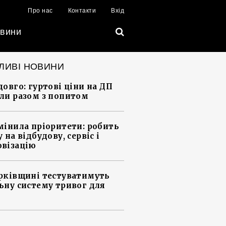
Про нас
Контакти
Вхід
вини
ЛИВІ НОВИНИ
довго: гуртові ціни на ДП
ли разом з попитом
мінила пріоритети: робить
 на відбудову, сервіс і
візацію
рківщині тестуватимуть
ьну систему тривог для