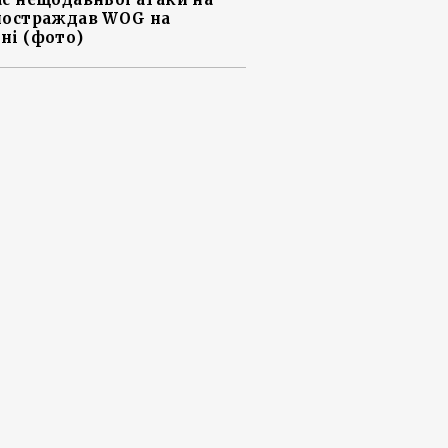
постраждав WOG на
ні (фото)