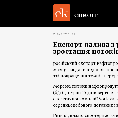
20.09.2024 15:21
Експорт палива з
зростання потоків
російський експорт нафтопро
місяця завдяки відновленню п
тлі покращення темпів перер
Морські потоки нафтопродукті
(б/д) у перші 15 днів вересня,
аналітичної компанії Vortexa 
середньодобового показника з
Ринок уважно спостерігає за 