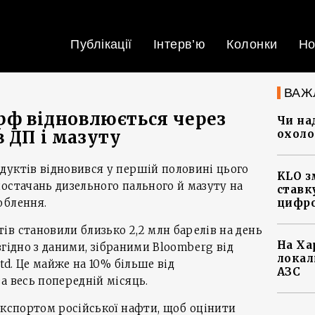
Публікації
Інтерв’ю
Колонки
Но
ВАЖ
 рф відновлюється через
Чи на
 ДП і мазуту
охоло
дуктів відновився у першій половині цього
KLO з
остачань дизельного пального й мазуту на
ставку
облення.
цифро
в становили близько 2,2 млн барелів на день
На Ха
 згідно з даними, зібраними Bloomberg від
локал
Ltd. Це майже на 10% більше від
АЗС
а весь попередній місяць.
експортом російської нафти, щоб оцінити