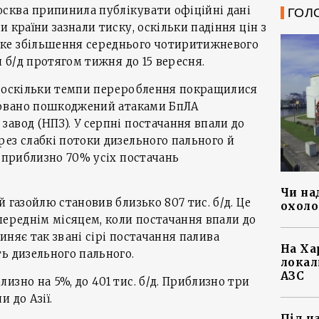
осква припинила публікувати офіційні дані
ГОЛ
 країни зазнали тиску, оскільки падіння цін з
ке збільшення середнього чотиритижневого
н б/д протягом тижня до 15 вересня.
, оскільки темпи перероблення покращилися
нтовано пошкоджений атаками БпЛА
авод (НПЗ). У серпні постачання впали до
ез слабкі потоки дизельного пального й
є приблизно 70% усіх постачань
Чи на
 газойлю становив близько 807 тис. б/д. Це
охоло
переднім місяцем, коли постачання впали до
иняє так звані сірі постачання палива
На Ха
ь дизельного пального.
локал
АЗС
изно на 5%, до 401 тис. б/д. Приблизно три
 до Азії.
Під ч