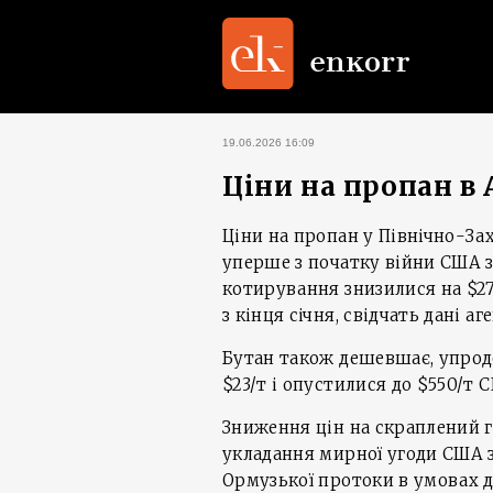
19.06.2026 16:09
Ціни на пропан в 
Ціни на пропан у Північно-За
уперше з початку війни США з 
котирування знизилися на $27
з кінця січня, свідчать дані а
Бутан також дешевшає, упро
$23/т і опустилися до $550/т C
Зниження цін на скраплений га
укладання мирної угоди США 
Ормузької протоки в умовах до