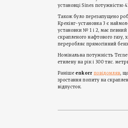
установці Sines потужністю 41
Також було перезапущено роб
Крекінг-установка 3 є наймоло
установки № 1 і 2, має певний
скрапленого нафтового газу, 
переробляє прямогінний бенз
Номінальна потужність Terne
етилену на рік і 300 тис. мет
Раніше
enkorr
повідомляв
, щ
зростання попиту на скраплени
відпусток.