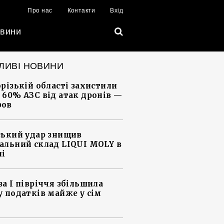
Про нас
Контакти
Вхід
вини
ЛИВІ НОВИНИ
орізькій області захистили
 60% АЗС від атак дронів —
ров
ський удар знищив
альний склад LIQUI MOLY в
ні
за І півріччя збільшила
у податків майже у сім