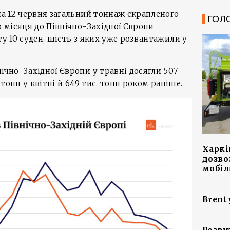
 на 12 червня загальний тоннаж скрапленого
ГОЛ
о місяця до Північно-Західної Європи
ту 10 суден, шість з яких уже розвантажили у
ічно-Західної Європи у травні досягли 507
. тонн у квітні й 649 тис. тонн роком раніше.
Харкі
дозво
мобіл
Brent 