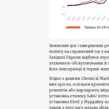
Зниження цін і завершення р
попиту на скраплений газ у на
Західної Європи відбувся пер
технічного обслуговування й 
його консервації в червні мин
Згідно з даними Chemical Mark
вже зросло, оскільки крекінг
ремонтів або нарощують виро
установка етилену Sabic потуж
установка Shell у Мурдайку по
також з того часу почала збі