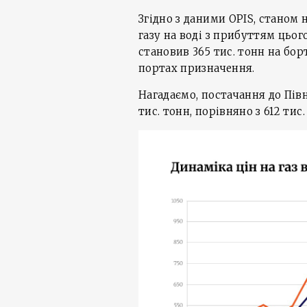
Згідно з даними OPIS, станом
газу на воді з прибуттям цьог
становив 365 тис. тонн на бор
портах призначення.
Нагадаємо, постачання до Півн
тис. тонн, порівняно з 612 тис