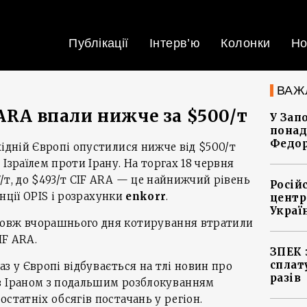
Публікації
Інтерв’ю
Колонки
Но
ВАЖ
ARA впали нижче за $500/т
У Зап
понад
Федо
хідній Європі опустилися нижче від $500/т
Ізраїлем проти Ірану. На торгах 18 червня
/т, до $493/т CIF ARA — це найнижчий рівень
Росій
генції OPIS і розрахунки
enkorr
.
центр
Украї
довж вчорашнього дня котирування втратили
IF ARA.
ЗПЕК 
сплат
з у Європі відбувається на тлі новин про
разів
з Іраном з подальшим розблокуванням
статніх обсягів постачань у регіон.