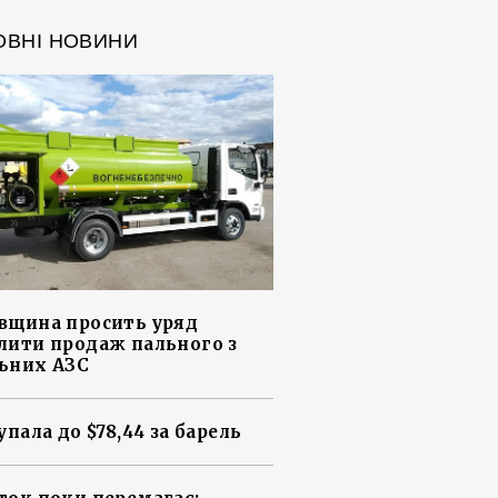
ОВНІ НОВИНИ
вщина просить уряд
лити продаж пального з
ьних АЗС
упала до $78,44 за барель