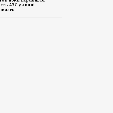
ток поки перемагає:
ість АЗС у липні
шилась