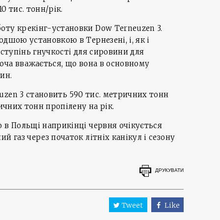
0 тис. тонн/рік.
оту крекінг-установки Dow Terneuzen 3.
дшою установкою в Тернезені, і, як і
 ступінь гнучкості для сировини для
хоча вважається, що вона в основному
ин.
uzen 3 становить 590 тис. метричних тонн
ричних тонн пропілену на рік.
о в Польщі наприкінці червня очікується
й газ через початок літніх канікул і сезону
ДРУКУВАТИ
Tweet
Like