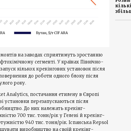
Розви
кільк
збіль
емонтів на заводах сприятимуть зростанню
фтохімічному сегменті. У країнах Північно-
езапуск кількох крекінгових установок після
повернення до роботи одного блоку після
улого року.
et Analytics, постачання етилену в Європі
ові установки перезапускаються після
бництво. До них належать крекінг-
ністю 700 тис. тонн/рік у Гелені й крекінг-
тужністю 940 тис. тонн/рік. Іспанська Repsol
льшувати виробництво на своїй крекінг-