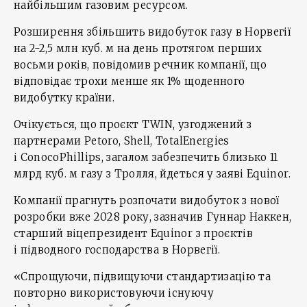
найбільшим газовим ресурсом.
Розширення збільшить видобуток газу в Норвегії
на 2-2,5 млн куб. м на день протягом перших
восьми років, повідомив речник компанії, що
відповідає трохи менше як 1% щоденного
видобутку країни.
Очікується, що проєкт TWIN, узгоджений з
партнерами Petoro, Shell, TotalEnergies
і ConocoPhillips, загалом забезпечить близько 11
млрд куб. м газу з Тролля, йдеться у заяві Equinor.
Компанії прагнуть розпочати видобуток з нової
розробки вже 2028 року, ‌зазначив Гуннар Наккен,
старший віцепрезидент Equinor з проєктів
і підводного господарства в Норвегії.
«Спрощуючи, підвищуючи стандартизацію та
повторно використовуючи існуючу