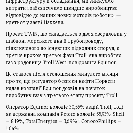
інфраструктуру й обладнання, ми знижуємо
витрати і забезпечуємо швидше виробництво
відповідно до наших нових методів роботи», —
йдеться у заяві Наккена.
Проєкт TWIN, що складається з двох свердловин у
шаблоні морського дна й трубопроводу,
підключеного до існуючих підводних споруд, є
третім кроком третьої фази Troll, яка ⁠виробляє
газ з родовища Troll West, повідомила Equinor.
Це сталося після оголошення минулого місяця
про те, що регулятор безпеки нафти Норвегії
надав компанії Equinor дозвіл на початок
видобутку газу з третього етапу проєкту Troll.
Оператор Equinor володіє 30,55% акцій Troll, тоді
як державна компанія Petoro володіє 55,93%, Shell
– 8,19%, TotalEnergies – 3,69% і ConocoPhillips –
1,64%.