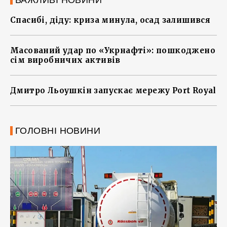
ВАЖЛИВІ НОВИНИ
Спасибі, діду: криза минула, осад залишився
Масований удар по «Укрнафті»: пошкоджено
сім виробничих активів
Дмитро Льоушкін запускає мережу Port Royal
ГОЛОВНІ НОВИНИ