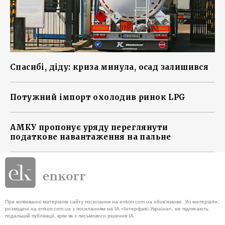
Спасибі, діду: криза минула, осад залишився
Потужний імпорт охолодив ринок LPG
АМКУ пропонує уряду переглянути
податкове навантаження на пальне
При копіюванні матеріалів сайту посилання на enkorr.com.ua обов'язкове. Усі матеріали,
розміщені на enkorr.com.ua з посиланням на ІА «Інтерфакс-Україна», не підлягають
подальшій публікації, крім як з письмового рішення ІА.