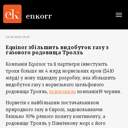
Togg
navi
19.06.2026 16:45
Equinor збільшить видобуток газу з
газового родовища Тролль
Компанія Equinor та її партнери інвестують
трохи більше як 4 млрд норвезьких крон ($410
млрд) у нову підводну розробку, яка збільшить
видобуток газу з норвезького шельфового
родовища Тролль,
повідомила
компанія19 червня.
Норвегія є найбільшим постачальником
природного газу в Європі, задовольняючи
близько 30% річного попиту континенту, а
родовище Тролль у Північному морі є його