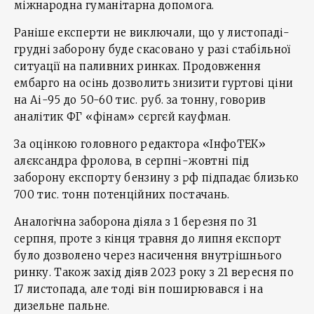
міжнародна гуманітарна допомога.
Раніше експерти не виключали, що у листопаді-
грудні заборону буде скасовано у разі стабільної
ситуації на паливних ринках. Продовження
ембарго на осінь дозволить знизити гуртові ціни
на Аі-95 до 50-60 тис. руб. за тонну, говорив
аналітик ФГ «фінам» сєргєй кауфман.
За оцінкою головного редактора «ІнфоТЕК»
алєксандра фролова, в серпні-жовтні під
заборону експорту бензину з рф підпадає близько
700 тис. тонн потенційних постачань.
Аналогічна заборона діяла з 1 березня по 31
серпня, проте з кінця травня до липня експорт
було дозволено через насичення внутрішнього
ринку. Також захід діяв 2023 року з 21 вересня по
17 листопада, але тоді він поширювався і на
дизельне пальне.