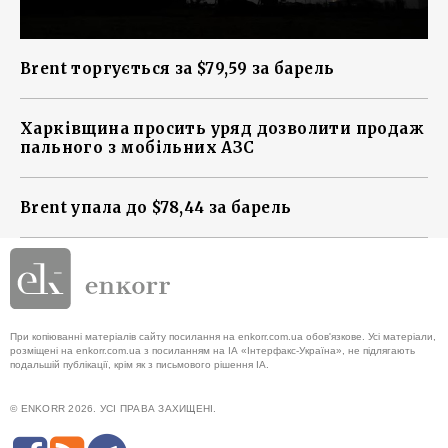
Brent торгується за $79,59 за барель
Харківщина просить уряд дозволити продаж
пального з мобільних АЗС
Brent упала до $78,44 за барель
При копіюванні матеріалів сайту посилання на enkorr.com.ua обов'язкове. Усі матеріали,
розміщені на enkorr.com.ua з посиланням на ІА «Інтерфакс-Україна», не підлягають
подальшій публікації, крім як з письмового рішення ІА.
© ENKORR 2026. УСІ ПРАВА ЗАХИЩЕНІ.