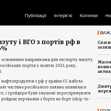
Публікації
Інтерв’ю
Колонки
Но
ВАЖ
уту і ВГО з портів рф в
Спасиб
56%
залиш
ли основними напрямками для експорту мазуту
Масов
російських портів у жовтні 2024 року,
пошко
.
актив
 нафтопродуктів з рф у країни ЄС набула
Дмитр
 але частина російського палива опинилася
мереж
-го, і трейдери були змушені переспрямувати
а рейдові перевалки з борта на борт (ship-to-
ГОЛ