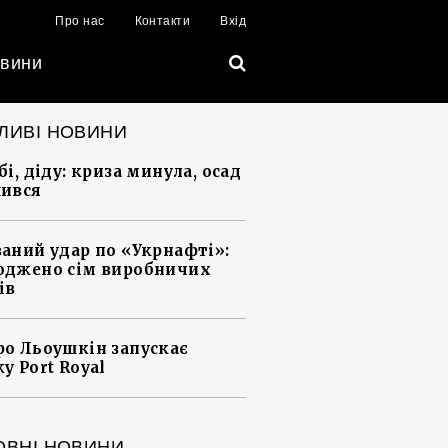
Про нас
Контакти
Вхід
вини
ЛИВІ НОВИНИ
і, діду: криза минула, осад
ився
аний удар по «Укрнафті»:
джено сім виробничих
ів
о Льоушкін запускає
у Port Royal
ОВНІ НОВИНИ