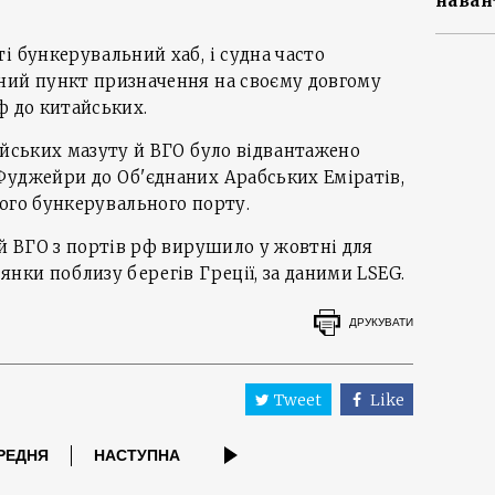
наван
і бункерувальний хаб, і судна часто
ний пункт призначення на своєму довгому
ф до китайських.
ійських мазуту й ВГО було відвантажено
Фуджейри до Об'єднаних Арабських Еміратів,
ого бункерувального порту.
 й ВГО з портів рф вирушило у жовтні для
янки поблизу берегів Греції, за даними LSEG.
ДРУКУВАТИ
Tweet
Like
РЕДНЯ
НАСТУПНА