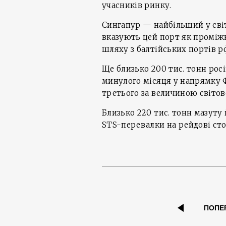
учасників ринку.
Сингапур — найбільший у світ
вказують цей порт як проміж
шляху з балтійських портів р
Ще близько 200 тис. тонн рос
минулого місяця у напрямку 
третього за величиною світов
Близько 220 тис. тонн мазуту
STS-перевалки на рейдові сто
ПОПЕ