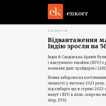
11.11.2024 17:34
Відвантаження маз
Індію зросли на 
Індія й Саудівська Аравія бу
і вакуумного газойлю (ВГО) з 
показали дані трейдерів і LSEG
Повна заборона на постачання
чинності у лютому 2023 року,
під ембарго ще в серпні 2022
мазут і ВГО в Азію, зокрема н
ship, STS).