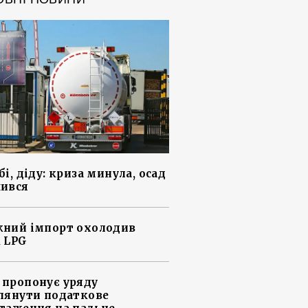
і, діду: криза минула, осад
ився
ний імпорт охолодив
 LPG
пропонує уряду
лянути податкове