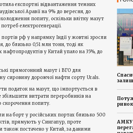
ротила експортні відвантаження темних
удівської Аравії на 9% до вересня, до
 охолодження попиту, оскільки влітку мазут
потреб електрогенерації.
 портів рф у напрямку Індії у жовтні зросли
, до близько 0,51 млн тонн, тоді як
 нафтопродуктів у Китай упало на 35%, до
ські прямогонний мазут і ВГО для
Спасиб
ну сировину дорожчої нафти сорту Urals.
залиш
ти податок на мазут, що імпортується в
е збільшити витрати переробників на
Потуж
о скорочення попиту.
ринок
ли на борт у російських портах близько 500
ктів, прямують у Сингапур, проте
АМКУ 
перег
и також постачено у Китай, за даними