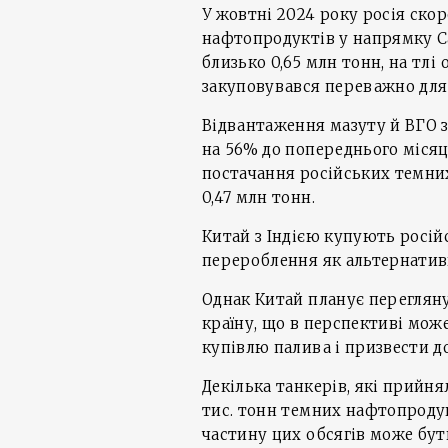
У жовтні 2024 року росія ско
нафтопродуктів у напрямку Са
близько 0,65 млн тонн, на тлі
закуповувався переважно для 
Відвантаження мазуту й ВГО з
на 56% до попереднього місяця
постачання російських темних
0,47 млн тонн.
Китай з Індією купують росій
перероблення як альтернатив
Однак Китай планує перегляну
країну, що в перспективі мож
купівлю палива і призвести д
Декілька танкерів, які прийня
тис. тонн темних нафтопроду
частину цих обсягів може бут