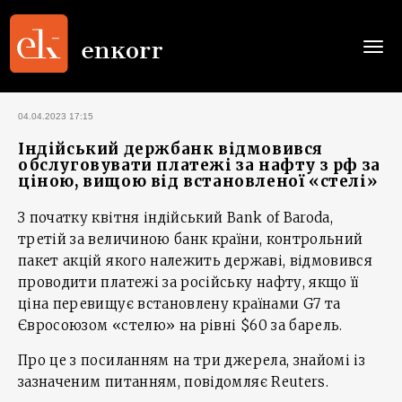
Togg
navi
04.04.2023 17:15
Індійський держбанк відмовився
обслуговувати платежі за нафту з рф за
ціною, вищою від встановленої «стелі»
З початку квітня індійський Bank of Baroda,
третій за величиною банк країни, контрольний
пакет акцій якого належить державі, відмовився
проводити платежі за російську нафту, якщо її
ціна перевищує встановлену країнами G7 та
Євросоюзом «стелю» на рівні $60 за барель.
Про це з посиланням на три джерела, знайомі із
зазначеним питанням, повідомляє Reuters.