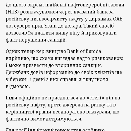
До цього окремі індійські нафтопереробні заводи
(НПЗ) розплачувалися через вказаний банк за
російську низькосірчисту нафту у дирхамах ОАЕ,
які суворо прив'язані до долара. Такий спосіб
дозволяв їм платити вищу ціну й приховувати
факт порушення санкцій.
Однак тепер керівництво Bank of Baroda
вирішило, що схема виглядає надто ризикованою
і може призвести до вторинних санкцій.
Держбанк довів інформацію до своїх клієнтів ще
у березні, і деякі з них справді зіткнулися з
відмовою.
Індія офіційно не приєдналася до «стелі» цін на
російську нафту, проте джерела на ринку та в
керівництві країни неодноразово вказували, що
фактично вимог дотримуються.
Для росії індійський ринок став особливо