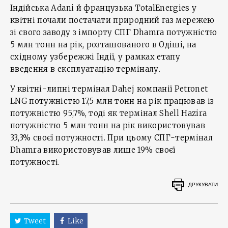
Індійська Adani й французька TotalEnergies у
квітні почали постачати природний газ мережею
зі свого заводу з імпорту СПГ Dhamra потужністю
5 млн тонн на рік, розташованого в Одіші, на
східному узбережжі Індії, у рамках етапу
введення в експлуатацію терміналу.
У квітні-липні термінал Dahej компанії Petronet
LNG потужністю 17,5 млн тонн на рік працював із
потужністю 95,7%, тоді як термінал Shell Hazira
потужністю 5 млн тонн на рік використовував
33,3% своєї потужності. При цьому СПГ-термінал
Dhamra використовував лише 19% своєї
потужності.
ДРУКУВАТИ
Tweet
Like