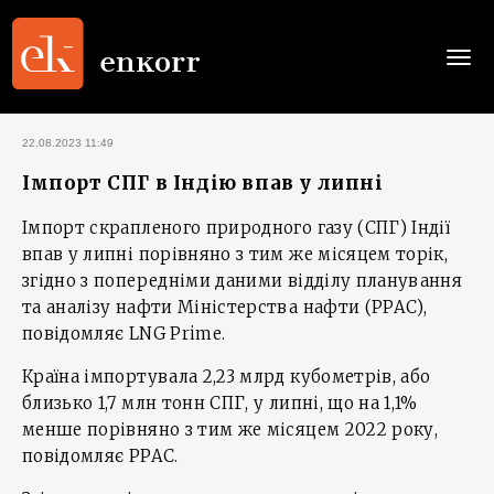
Togg
navi
22.08.2023 11:49
Імпорт СПГ в Індію впав у липні
Імпорт скрапленого природного газу (СПГ) Індії
впав у липні порівняно з тим же місяцем торік,
згідно з попередніми даними відділу планування
та аналізу нафти Міністерства нафти (PPAC),
повідомляє LNG Prime.
Країна імпортувала 2,23 млрд кубометрів, або
близько 1,7 млн тонн СПГ, у липні, що на 1,1%
менше порівняно з тим же місяцем 2022 року,
повідомляє PPAC.