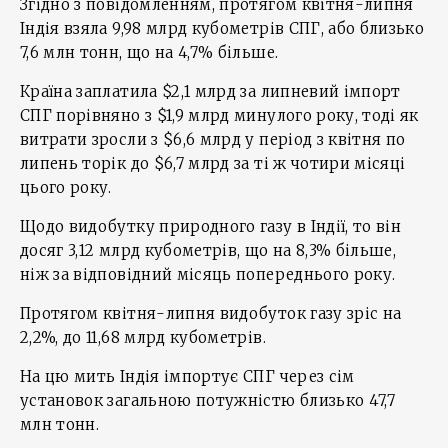
Згідно з повідомленням, протягом квітня-липня
Індія взяла 9,98 млрд кубометрів СПГ, або близько
7,6 млн тонн, що на 4,7% більше.
Країна заплатила $2,1 млрд за липневий імпорт
СПГ порівняно з $1,9 млрд минулого року, тоді як
витрати зросли з $6,6 млрд у період з квітня по
липень торік до $6,7 млрд за ті ж чотири місяці
цього року.
Щодо видобутку природного газу в Індії, то він
досяг 3,12 млрд кубометрів, що на 8,3% більше,
ніж за відповідний місяць попереднього року.
Протягом квітня-липня видобуток газу зріс на
2,2%, до 11,68 млрд кубометрів.
На цю мить Індія імпортує СПГ через сім
установок загальною потужністю близько 47,7
млн тонн.