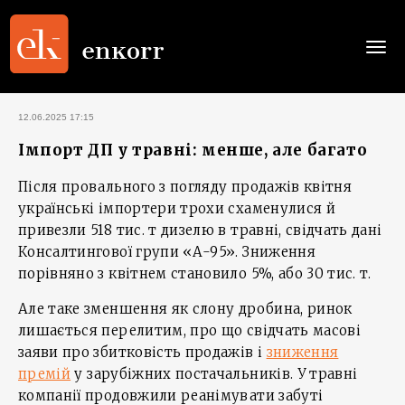
Togg
navi
12.06.2025 17:15
Імпорт ДП у травні: менше, але багато
Після провального з погляду продажів квітня
українські імпортери трохи схаменулися й
привезли 518 тис. т дизелю в травні, свідчать дані
Консалтингової групи «А-95». Зниження
порівняно з квітнем становило 5%, або 30 тис. т.
Але таке зменшення як слону дробина, ринок
лишається перелитим, про що свідчать масові
заяви про збитковість продажів і
зниження
премій
у зарубіжних постачальників. У травні
компанії продовжили реанімувати забуті