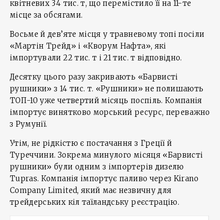
квітневих 34 тис. т, що перемістило її на 11-те
місце за обсягами.
Восьме й дев’яте місця у травневому топі посіли
«Мартін Трейд» і «Кворум Нафта», які
імпортували 22 тис. т і 21 тис. т відповідно.
Десятку цього разу закривають «Барвисті
рушники» з 14 тис. т. «Рушники» не полишають
ТОП-10 уже четвертий місяць поспіль. Компанія
імпортує винятково морський ресурс, переважно
з Румунії.
Утім, не рідкістю є постачання з Греції й
Туреччини. Зокрема минулого місяця «Барвисті
рушники» були одним з імпортерів дизелю
Tupras. Компанія імпортує паливо через Kirano
Company Limited, який має незвичну для
трейдерських кіл таїландську реєстрацію.