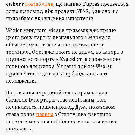
enkorr
повідомляв
, що паливо Tupras продається
дещо дешевше, ніж продукт STAR, і, звісно, це
приваблює українських імпортерів.
Wexler минулого місяця привезла вже третю
цього року партію дизпального з Мармари
обсягом 5 тис. т. Але якщо постачання з
термінала Opet вже нікого не дивує, то імпорт з
грузинського порту в Кулеві став справжньою
новиною для ринку. У травні той же Wexler
привіз 3 тис. т дизелю азербайджанського
походження.
Постачання з традиційних напрямків для
багатьох імпортерів стає нецікавим, тож
починається пошук пригод. Дуже показовою
стала поява
палива
з Єгипту, яка фактично
показала можливості відновлення токсичних
постачань.