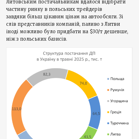
Литовським постачальникам вдалося відібрати
частину ринку в польських трейдерів
завдяки більш цікавим цінам на автообсяги. Зі
слів представників компаній, паливо з Литви
іноді можливо було придбати на $30/т дешевше,
ніж з польських базисів.