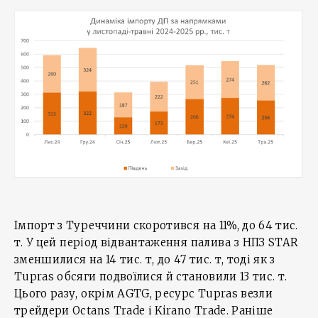
Імпорт з Туреччини скоротився на 11%, до 64 тис.
т. У цей період відвантаження палива з НПЗ STAR
зменшилися на 14 тис. т, до 47 тис. т, тоді як з
Tupras обсяги подвоїлися й становили 13 тис. т.
Цього разу, окрім AGTG, ресурс Tupras везли
трейдери Octans Trade і Kirano Trade. Раніше