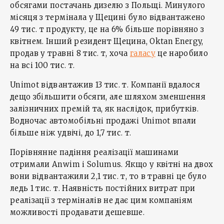
обсягами постачань дизелю з Польщі. Минулого
місяця з термінала у Щецині було відвантажено
49 тис. т продукту, це на 6% більше порівняно з
квітнем. Інший резидент Щецина, Oktan Energy,
продав у травні 8 тис. т, хоча
галасу
це наробило
на всі 100 тис. т.
Unimot відвантажив 13 тис. т. Компанії вдалося
дещо збільшити обсяги, але шляхом зменшення
залізничних премій та, як наслідок, прибутків.
Водночас автомобільні продажі Unimot впали
більше ніж удвічі, до 1,7 тис. т.
Порівнянне падіння реалізації машинами
отримали Anwim і Solumus. Якщо у квітні на двох
вони відвантажили 2,1 тис. т, то в травні це було
ледь 1 тис. т. Наявність постійних витрат при
реалізації з терміналів не дає цим компаніям
можливості продавати дешевше.