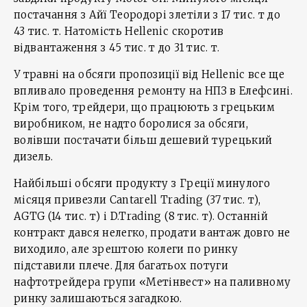
постачання з Айї Теородорі злетіли з 17 тис. т до
43 тис. т. Натомість Hellenic скоротив
відвантаження з 45 тис. т до 31 тис. т.
У травні на обсяги пропозиції від Hellenic все ще
впливало проведення ремонту на НПЗ в Елефсині.
Крім того, трейдери, що працюють з грецьким
виробником, не надто боролися за обсяги,
волівши постачати більш дешевий турецький
дизель.
Найбільші обсяги продукту з Греції минулого
місяця привезли Cantarell Trading (37 тис. т),
AGTG (14 тис. т) і D.Trading (8 тис. т). Останній
контракт дався нелегко, продати вантаж довго не
виходило, але зрештою колеги по ринку
підставили плече. Для багатьох потуги
нафтотрейдера групи «Метінвест» на паливному
ринку залишаються загадкою.