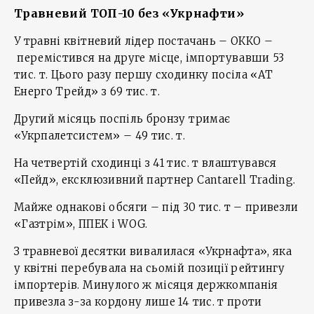
Травневий ТОП-10 без «Укрнафти»
У травні квітневий лідер постачань – ОККО –
перемістився на друге місце, імпортувавши 53
тис. т. Цього разу першу сходинку посіла «АТ
Енерго Трейд» з 69 тис. т.
Другий місяць поспіль бронзу тримає
«Укрпалетсистем» – 49 тис. т.
На четвертій сходинці з 41 тис. т влаштувався
«Пейд», ексклюзивний партнер Cantarell Trading.
Майже однакові обсяги – під 30 тис. т – привезли
«Газтрім», ППЕК і WOG.
З травневої десятки вивалилася «Укрнафта», яка
у квітні перебувала на сьомій позиції рейтингу
імпортерів. Минулого ж місяця держкомпанія
привезла з-за кордону лише 14 тис. т проти