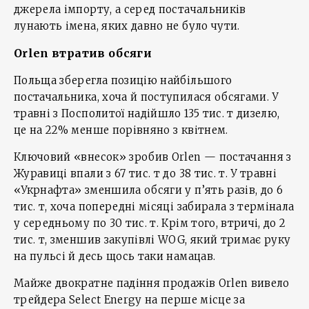
джерела імпорту, а серед постачальників
лунають імена, яких давно не було чути.
Orlen
втратив обсяги
Польща зберегла позицію найбільшого
постачальника, хоча й поступилася обсягами. У
травні з Посполитої надійшло 135 тис. т дизелю,
це на 22% менше порівняно з квітнем.
Ключовий «внесок» зробив Orlen — постачання з
Журавиці впали з 67 тис. т до 38 тис. т. У травні
«Укрнафта» зменшила обсяги у п’ять разів, до 6
тис. т, хоча попередні місяці забирала з термінала
у середньому по 30 тис. т. Крім того, втричі, до 2
тис. т, зменшив закупівлі WOG, який тримає руку
на пульсі й десь щось таки намацав.
Майже двократне падіння продажів Orlen вивело
трейдера Select Energy на перше місце за