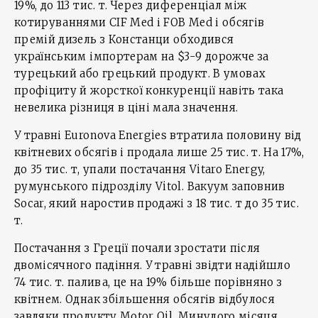
19%, до 113 тис. т. Через диференціал між
котируваннями CIF Med і FOB Med і обсягів
премій дизель з Констанци обходився
українським імпортерам на $3-9 дорожче за
турецький або грецький продукт. В умовах
профіциту й жорсткої конкуренції навіть така
невелика різниця в ціні мала значення.
У травні Euronova Energies втратила половину від
квітневих обсягів і продала лише 25 тис. т. На 17%,
до 35 тис. т, упали постачання Vitaro Energy,
румунського підрозділу Vitol. Вакуум заповнив
Socar, який наростив продажі з 18 тис. т до 35 тис.
т.
Постачання з Греції почали зростати після
двомісячного падіння. У травні звідти надійшло
74 тис. т. палива, це на 19% більше порівняно з
квітнем. Однак збільшення обсягів відбулося
завдяки продукту Motor Oil. Минулого місяця