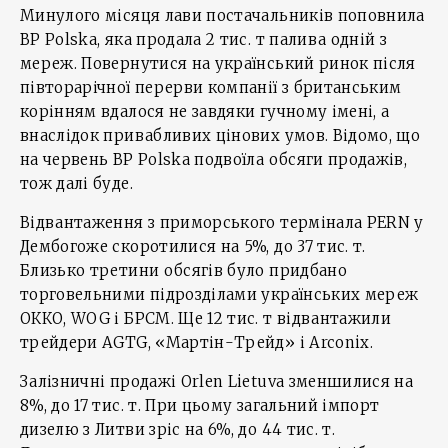
Минулого місяця лави постачальників поповнила
BP Polska, яка продала 2 тис. т палива одній з
мереж. Повернутися на український ринок після
півторарічної перерви компанії з британським
корінням вдалося не завдяки гучному імені, а
внаслідок привабливих цінових умов. Відомо, що
на червень BP Polska подвоїла обсяги продажів,
тож далі буде.
Відвантаження з приморського термінала PERN у
Дембогоже скоротилися на 5%, до 37 тис. т.
Близько третини обсягів було придбано
торговельними підрозділами українських мереж
ОККО, WOG і БРСМ. Ще 12 тис. т відвантажили
трейдери AGTG, «Мартін-Трейд» і Arconix.
Залізничні продажі Orlen Lietuva зменшилися на
8%, до 17 тис. т. При цьому загальний імпорт
дизелю з Литви зріс на 6%, до 44 тис. т.