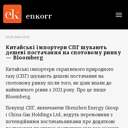
Togg
navi
22.02.2024 12:51
Китайські імпортери CПГ шукають
дешеві постачання на спотовому ринку
— Bloomberg
Китайські імпортери скрапленого природного
газу (CПГ) шукають дешеві постачання на
спотовому ринку після того, як ціни впали до
найнижчого рівня з 2021 року. Про це пише
Bloomberg.
Покупці CПГ, включаючи Shenzhen Energy Group
і China Gas Holdings Ltd., ведуть перемовини з
потенційними постачальниками про додаткові