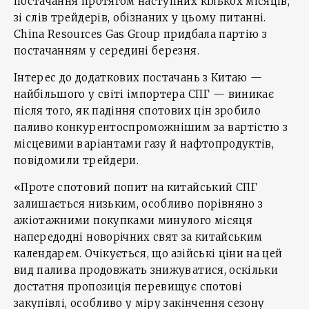
постачання протягом наступних кількох місяців,
зі слів трейдерів, обізнаних у цьому питанні.
China Resources Gas Group придбала партію з
постачанням у середині березня.
Інтерес до додаткових постачань з Китаю —
найбільшого у світі імпортера CПГ — виникає
після того, як падіння спотових цін зробило
паливо конкурентоспроможнішим за вартістю з
місцевими варіантами газу й нафтопродуктів,
повідомили трейдери.
«Проте спотовий попит на китайський CПГ
залишається низьким, особливо порівняно з
ажіотажними покупками минулого місяця
напередодні новорічних свят за китайським
календарем. Очікується, що азійські ціни на цей
вид палива продовжать знижуватися, оскільки
достатня пропозиція перевищує спотові
закупівлі, особливо у міру закінчення сезону