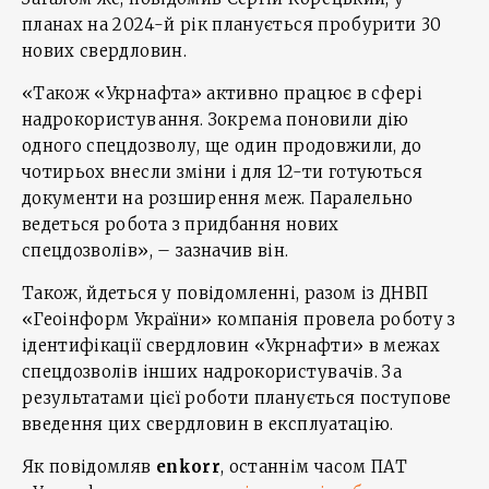
планах на 2024-й рік планується пробурити 30
нових свердловин.
«Також «Укрнафта» активно працює в сфері
надрокористування. Зокрема поновили дію
одного спецдозволу, ще один продовжили, до
чотирьох внесли зміни і для 12-ти готуються
документи на розширення меж. Паралельно
ведеться робота з придбання нових
спецдозволів», – зазначив він.
Також, йдеться у повідомленні, разом із ДНВП
«Геоінформ України» компанія провела роботу з
ідентифікації свердловин «Укрнафти» в межах
спецдозволів інших надрокористувачів. За
результатами цієї роботи планується поступове
введення цих свердловин в експлуатацію.
Як повідомляв
enkorr
, останнім часом ПАТ