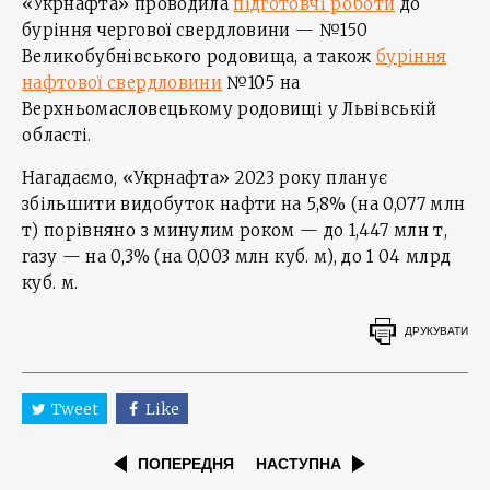
«Укрнафта» проводила
підготовчі роботи
до
буріння чергової свердловини — №150
Великобубнівського родовища, а також
буріння
нафтової свердловини
№105 на
Верхньомасловецькому родовищі у Львівській
області.
Нагадаємо, «Укрнафта» 2023 року планує
збільшити видобуток нафти на 5,8% (на 0,077 млн
т) порівняно з минулим роком — до 1,447 млн т,
газу — на 0,3% (на 0,003 млн куб. м), до 1 04 млрд
куб. м.
ДРУКУВАТИ
Tweet
Like
ПОПЕРЕДНЯ
НАСТУПНА