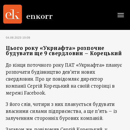
Togg
navi
04.08.2023 10:09
Цього року «Укрнафта» розпочне
будувати ще 9 свердловин – Корецький
До кінця поточного року ПАТ «Укрнафта» планує
розпочати будівництво дев'яти нових
свердловин. Про це повідомляє директор
компанії Сергій Корецький на своїй сторінці в
мережі Facebook.
З його слів, чотири з них планується будувати
власними силами підприємства, а ще п'ять – із
залученням сторонніх бурових компаній.
Загалом же, повідомив Сергій Корецький, у