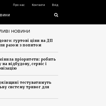
Про нас
Контакти
Вхід
вини
ЛИВІ НОВИНИ
довго: гуртові ціни на ДП
ли разом з попитом
мінила пріоритети: робить
 на відбудову, сервіс і
візацію
рківщині тестуватимуть
ьну систему тривог для