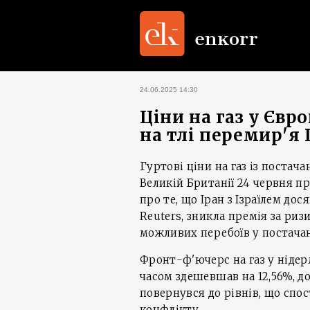
24.06.2025 14:30
Ціни на газ у Євр
на тлі перемир'я 
Гуртові ціни на газ із постач
Великій Британії 24 червня п
про те, що Іран з Ізраїлем до
Reuters, зникла премія за ри
можливих перебоїв у постачан
Фронт-ф'ючерс на газ у нідерл
часом здешевшав на 12,56%, до
повернувся до рівнів, що спос
конфлікту.