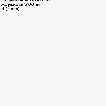
постраждав WOG на
ні (фото)