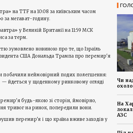
ГОЛ
тра» на TTF на 10:08 за київським часом
вро за мегават-годину.
автра» у Великій Британії на 11:59 МСК
нса за терм.
стю зумовлено новиною про те, що Ізраїль
езидента США Дональда Трампа про перемир'я
 ми побачили неймовірний подих полегшення:
Чи на
, — йдеться у щоденному ринковому огляді
охоло
емир'я будь-якою зі сторін, ймовірно,
На Ха
ня тривог на ринок, попередили вони.
локал
АЗС
орушив перемир'я і що країна вживе заходів у
Під ч