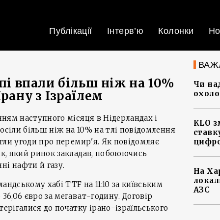
Публікації
Інтерв’ю
Колонки
Но
ВАЖ
опі впали більш ніж на 10%
Чи на
Ірану з Ізраїлем
охоло
анням наступного місяця в Нідерландах і
KLO з
росіли більш ніж на 10% на тлі повідомлення
ставку
сягли угоди про перемир'я. Як повідомляє
цифро
зик, який ринок закладав, побоюючись
ні нафти й газу.
На Ха
локал
андському хабі TTF на 11:10 за київським
АЗС
 36,06 євро за мегават-годину. Договір
терігалися до початку ірано-ізраїльського