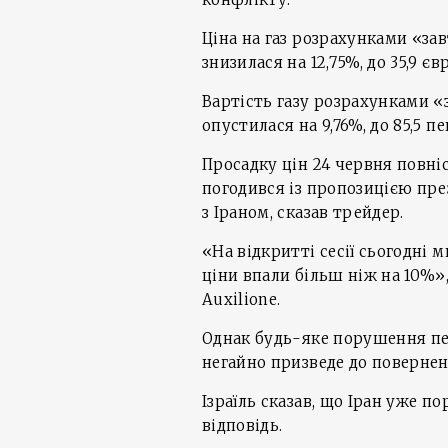
Ціна на газ розрахунками «зав
знизилася на 12,75%, до 35,9 є
Вартість газу розрахунками «з
опустилася на 9,76%, до 85,5 пе
Просадку цін 24 червня повні
погодився із пропозицією пр
з Іраном, сказав трейдер.
«На відкритті сесії сьогодні
ціни впали більш ніж на 10%»
Auxilione.
Однак будь-яке порушення пер
негайно призведе до повернен
Ізраїль сказав, що Іран уже п
відповідь.