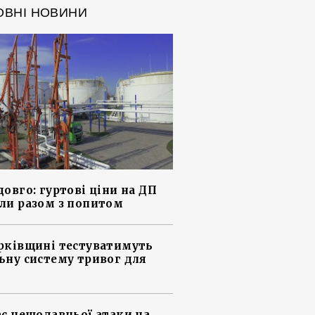
ОВНІ НОВИНИ
довго: гуртові ціни на ДП
ли разом з попитом
рківщині тестуватимуть
ьну систему тривог для
ас нещодавньої атаки на