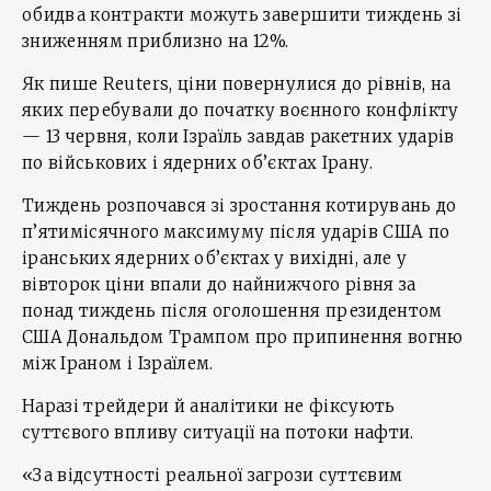
обидва контракти можуть завершити тиждень зі
зниженням приблизно на 12%.
Як пише Reuters, ціни повернулися до рівнів, на
яких перебували до початку воєнного конфлікту
— 13 червня, коли Ізраїль завдав ракетних ударів
по військових і ядерних об’єктах Ірану.
Тиждень розпочався зі зростання котирувань до
п’ятимісячного максимуму після ударів США по
іранських ядерних об’єктах у вихідні, але у
вівторок ціни впали до найнижчого рівня за
понад тиждень після оголошення президентом
США Дональдом Трампом про припинення вогню
між Іраном і Ізраїлем.
Наразі трейдери й аналітики не фіксують
суттєвого впливу ситуації на потоки нафти.
«За відсутності реальної загрози суттєвим