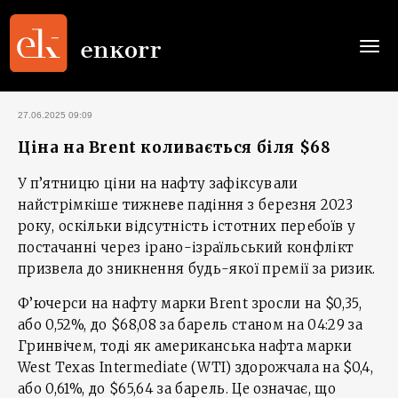
Togg
navi
27.06.2025 09:09
Ціна на Brent коливається біля $68
У п’ятницю ціни на нафту зафіксували
найстрімкіше тижневе падіння з березня 2023
року, оскільки відсутність істотних перебоїв у
постачанні через ірано-ізраїльський конфлікт
призвела до зникнення будь-якої премії за ризик.
Ф’ючерси на нафту марки Brent зросли на $0,35,
або 0,52%, до $68,08 за барель станом на 04:29 за
Гринвічем, тоді як американська нафта марки
West Texas Intermediate (WTI) здорожчала на $0,4,
або 0,61%, до $65,64 за барель. Це означає, що