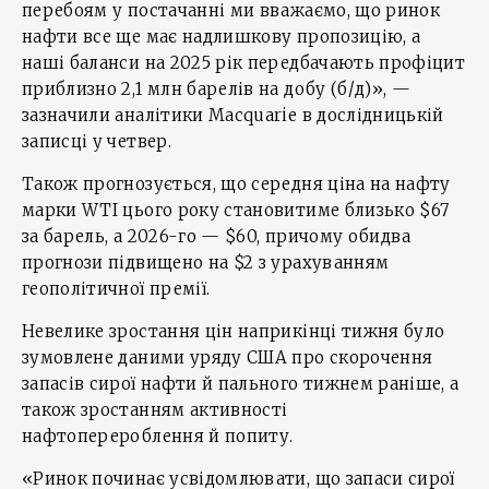
перебоям у постачанні ми вважаємо, що ринок
нафти все ще має надлишкову пропозицію, а
наші баланси на 2025 рік передбачають профіцит
приблизно 2,1 млн барелів на добу (б/д)», —
зазначили аналітики Macquarie в дослідницькій
записці у четвер.
Також прогнозується, що середня ціна на нафту
марки WTI цього року становитиме близько $67
за барель, а 2026-го — $60, причому обидва
прогнози підвищено на $2 з урахуванням
геополітичної премії.
Невелике зростання цін наприкінці тижня було
зумовлене даними уряду США про скорочення
запасів сирої нафти й пального тижнем раніше, а
також зростанням активності
нафтоперероблення й попиту.
«Ринок починає усвідомлювати, що запаси сирої