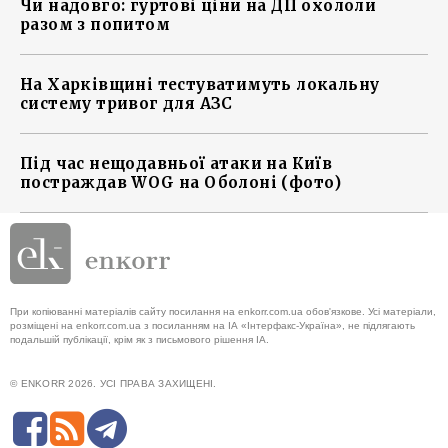
Чи надовго: гуртові ціни на ДП охололи
разом з попитом
На Харківщині тестуватимуть локальну
систему тривог для АЗС
Під час нещодавньої атаки на Київ
постраждав WOG на Оболоні (фото)
При копіюванні матеріалів сайту посилання на enkorr.com.ua обов'язкове. Усі матеріали,
розміщені на enkorr.com.ua з посиланням на ІА «Інтерфакс-Україна», не підлягають
подальшій публікації, крім як з письмового рішення ІА.
© ENKORR 2026. УСІ ПРАВА ЗАХИЩЕНІ.