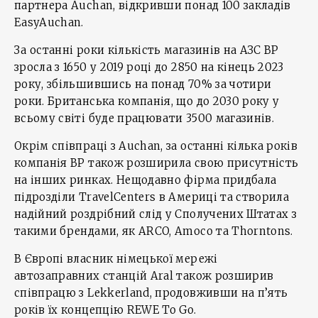
партнера Auchan, відкривши понад 100 закладів
EasyAuchan.
За останні роки кількість магазинів на АЗС BP
зросла з 1650 у 2019 році до 2850 на кінець 2023
року, збільшившись на понад 70% за чотири
роки. Британська компанія, що до 2030 року у
всьому світі буде працювати 3500 магазинів.
Окрім співпраці з Auchan, за останні кілька років
компанія BP також розширила свою присутність
на інших ринках. Нещодавно фірма придбала
підрозділи TravelCenters в Америці та створила
надійний роздрібний слід у Сполучених Штатах з
такими брендами, як ARCO, Amoco та Thorntons.
В Європі власник німецької мережі
автозаправних станцій Aral також розширив
співпрацю з Lekkerland, продовживши на п’ять
років їх концепцію REWE To Go.