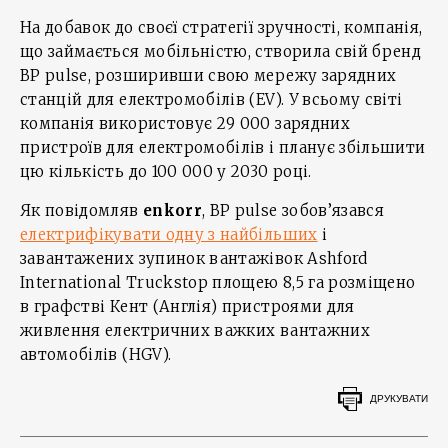
На добавок до своєї стратегії зручності, компанія,
що займається мобільністю, створила свій бренд
BP pulse, розширивши свою мережу зарядних
станцій для електромобілів (EV). У всьому світі
компанія використовує 29 000 зарядних
пристроїв для електромобілів і планує збільшити
цю кількість до 100 000 у 2030 році.
Як повідомляв
enkorr
, BP pulse зобов’язався
електрифікувати одну з найбільших
і
завантажених зупинок вантажівок Ashford
International Truckstop площею 8,5 га розміщено
в графстві Кент (Англія) пристроями для
живлення електричних важких вантажних
автомобілів (HGV).
ДРУКУВАТИ