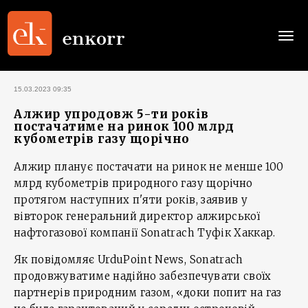
Togg
navi
15.03.2023 09:35
Алжир упродовж 5-ти років
постачатиме на ринок 100 млрд
кубометрів газу щорічно
Алжир планує постачати на ринок не менше 100
млрд кубометрів природного газу щорічно
протягом наступних п'яти років, заявив у
вівторок генеральний директор алжирської
нафтогазової компанії Sonatrach Туфік Хаккар.
Як повідомляє UrduPoint News, Sonatrach
продовжуватиме надійно забезпечувати своїх
партнерів природним газом, «доки попит на газ