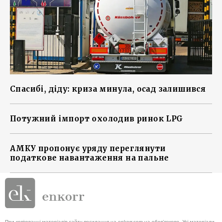
Спасибі, діду: криза минула, осад залишився
Потужний імпорт охолодив ринок LPG
АМКУ пропонує уряду переглянути
податкове навантаження на пальне
При копіюванні матеріалів сайту посилання на enkorr.com.ua обов'язкове. Усі матеріали,