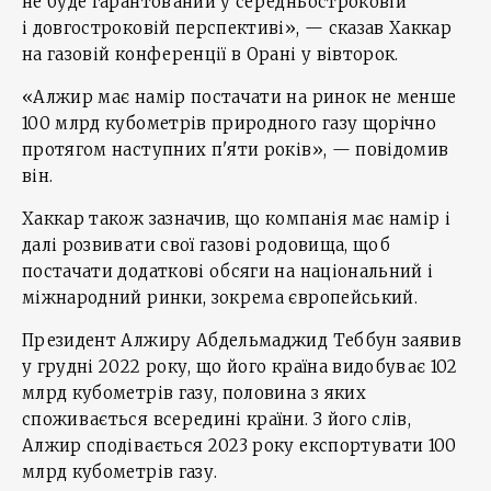
не буде гарантований у середньостроковій
і довгостроковій перспективі», — сказав Хаккар
на газовій конференції в Орані у вівторок.
«Алжир має намір постачати на ринок не менше
100 млрд кубометрів природного газу щорічно
протягом наступних п'яти років», — повідомив
він.
Хаккар також зазначив, що компанія має намір і
далі розвивати свої газові родовища, щоб
постачати додаткові обсяги на національний і
міжнародний ринки, зокрема європейський.
Президент Алжиру Абдельмаджид Теббун заявив
у грудні 2022 року, що його країна видобуває 102
млрд кубометрів газу, половина з яких
споживається всередині країни. З його слів,
Алжир сподівається 2023 року експортувати 100
млрд кубометрів газу.