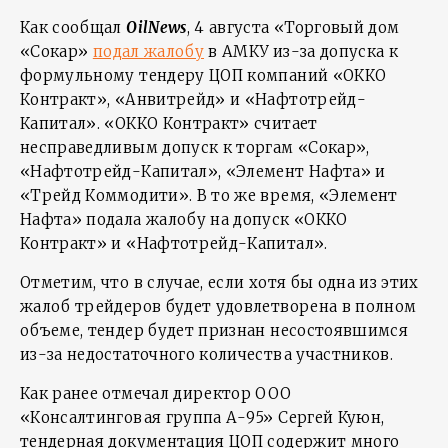
Как сообщал
OilNews
, 4 августа «Торговый дом
«Сокар»
подал жалобу
в АМКУ из-за допуска к
формульному тендеру ЦОП компаний «ОККО
Контракт», «Анвитрейд» и «Нафтотрейд-
Капитал». «ОККО Контракт» считает
несправедливым допуск к торгам «Сокар»,
«Нафтотрейд-Капитал», «Элемент Нафта» и
«Трейд Коммодити». В то же время, «Элемент
Нафта» подала жалобу на допуск «ОККО
Контракт» и «Нафтотрейд-Капитал».
Отметим, что в случае, если хотя бы одна из этих
жалоб трейдеров будет удовлетворена в полном
объеме, тендер будет признан несостоявшимся
из-за недостаточного количества участников.
Как ранее отмечал директор ООО
«Консалтинговая группа А-95» Сергей Куюн,
тендерная документация ЦОП содержит много