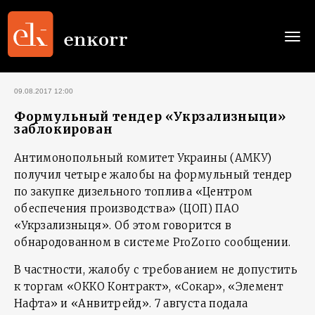
Togg
navi
09.08.2017 12:00
Формульный тендер «Укрзализныци»
заблокирован
Антимонопольный комитет Украины (АМКУ)
получил четыре жалобы на формульный тендер
по закупке дизельного топлива «Центром
обеспечения производства» (ЦОП) ПАО
«Укрзализныця». Об этом говорится в
обнародованном в системе ProZorro сообщении.
В частности, жалобу с требованием не допустить
к торгам «ОККО Контракт», «Сокар», «Элемент
Нафта» и «Анвитрейд». 7 августа подала