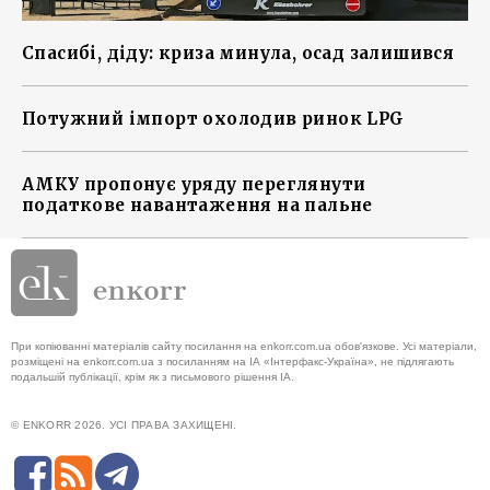
Спасибі, діду: криза минула, осад залишився
Потужний імпорт охолодив ринок LPG
АМКУ пропонує уряду переглянути
податкове навантаження на пальне
При копіюванні матеріалів сайту посилання на enkorr.com.ua обов'язкове. Усі матеріали,
розміщені на enkorr.com.ua з посиланням на ІА «Інтерфакс-Україна», не підлягають
подальшій публікації, крім як з письмового рішення ІА.
© ENKORR 2026. УСІ ПРАВА ЗАХИЩЕНІ.