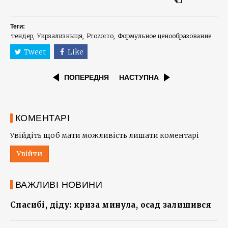
Теги:
тендер
Укрзализныця
Prozorro
Формульное ценообразование
Tweet
Like
ПОПЕРЕДНЯ
НАСТУПНА
КОМЕНТАРІ
Увійдіть щоб мати можливість лишати коментарі
Увійти
ВАЖЛИВІ НОВИНИ
Спасибі, діду: криза минула, осад залишився