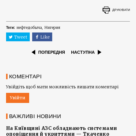
ДРУКУВАТИ
нефтедобыча
Нигерия
Теги:
Tweet
Like
ПОПЕРЕДНЯ
НАСТУПНА
КОМЕНТАРІ
Увійдіть щоб мати можливість лишати коментарі
Увійти
ВАЖЛИВІ НОВИНИ
На Київщині АЗС обладнають системами
оповіщення й укриттями — Ткаченко