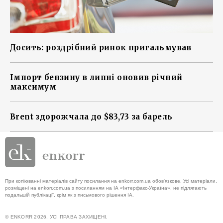
Досить: роздрібний ринок пригальмував
Імпорт бензину в липні оновив річний
максимум
Brent здорожчала до $83,73 за барель
При копіюванні матеріалів сайту посилання на enkorr.com.ua обов'язкове. Усі матеріали,
розміщені на enkorr.com.ua з посиланням на ІА «Інтерфакс-Україна», не підлягають
подальшій публікації, крім як з письмового рішення ІА.
© ENKORR 2026. УСІ ПРАВА ЗАХИЩЕНІ.