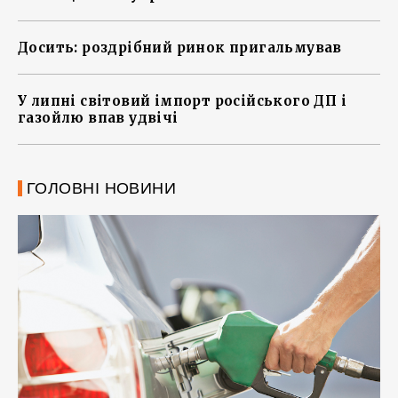
Досить: роздрібний ринок пригальмував
У липні світовий імпорт російського ДП і
газойлю впав удвічі
ГОЛОВНІ НОВИНИ