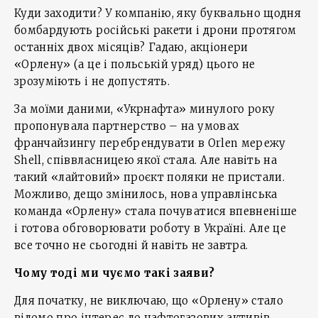
Куди заходити? У компанію, яку буквально щодня
бомбардують російські ракети і дрони протягом
останніх двох місяців? Гадаю, акціонери
«Орлену» (а це і польській уряд) цього не
зрозуміють і не допустять.
За моїми даними, «Укрнафта» минулого року
пропонувала партнерство – на умовах
франчайзингу перебрендувати в Orlen мережу
Shell, співвласницею якої стала. Але навіть на
такий «лайтовий» проєкт поляки не пристали.
Можливо, дещо змінилось, нова управлінська
команда «Орлену» стала почуватися впевненіше
і готова обговорювати роботу в Україні. Але це
все точно не сьогодні й навіть не завтра.
Чому тоді ми чуємо такі заяви?
Для початку, не виключаю, що «Орлену» стало
відомо про інтерес до нафтогазових активів