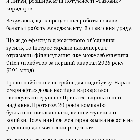
й Литви, розширюючи потужності «газових»
коридорів.
Безумовно, що в процесі цієї роботи поляки
бачать і роботу менеджменту, й ставлення уряду.
Що ж до ефекту від можливого об’єднання
зусиль, то інтерес України насамперед в
отриманні фінансування, яке може забезпечити
Orlen (прибуток за перший квартал 2026 року –
$3,95 млрд).
Гроші найбільше потрібні для видобутку. Наразі
«Укрнафта» долає наслідки варварської
експлуатації групою «Приват» національного
надбання. Протягом 20 років компанію
буквально вичавлювали, не інвестуючи ані
копійки. Тому нині елементарна заміна насосів на
родовищі дає миттєвий результат.
Не менш важливо й те, що наразі компанію