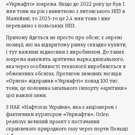
«Укрнафті» зокрема. Якщо до 2022 року це був 1
млн тонн на рік і винятково з литовського НПЗ в
Мажейкяї, то 2025-го це 2,4 млн тонн і вже
переважно з польських НПЗ.
Причому йдеться не просто про обсяг, є окремі
позиції, які на відкритому ринку складно купити,
і тут важливі відносини з виробником. До таких
зокрема належить арктична марка дизпального,
яка через особливості технології виробляється в
обмежених обсягах. Протягом зимових місяців
«Орлен» відправив «Укрнафті» понад 100 тис.
тонн, це половина загального імпорту «арктики»
цієї важкої зими.
З НАК «Нафтогаз України», яка є акціонером і
фактичним куратором «Укрнафти», Orlen
реалізує великий проєкт з постачання
скрапленого природного газу через порти Польщі