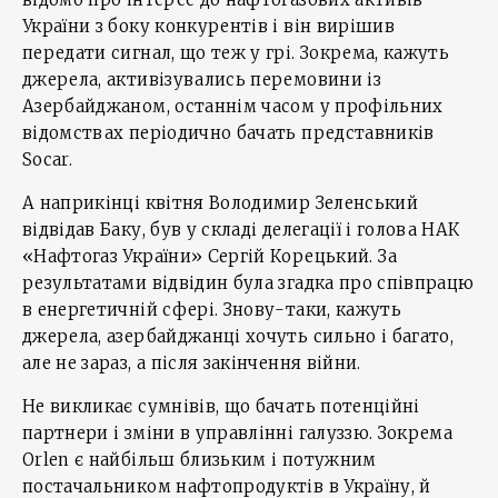
України з боку конкурентів і він вирішив
передати сигнал, що теж у грі. Зокрема, кажуть
джерела, активізувались перемовини із
Азербайджаном, останнім часом у профільних
відомствах періодично бачать представників
Socar.
А наприкінці квітня Володимир Зеленський
відвідав Баку, був у складі делегації і голова НАК
«Нафтогаз України» Сергій Корецький. За
результатами відвідин була згадка про співпрацю
в енергетичній сфері. Знову-таки, кажуть
джерела, азербайджанці хочуть сильно і багато,
але не зараз, а після закінчення війни.
Не викликає сумнівів, що бачать потенційні
партнери і зміни в управлінні галуззю. Зокрема
Orlen є найбільш близьким і потужним
постачальником нафтопродуктів в Україну, й