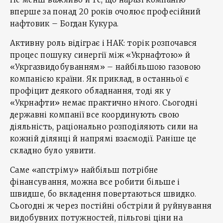
вперше за понад 20 років очолює професійний
нафтовик – Богдан Кукура.
Активну роль відіграє і НАК: торік розпочався
процес пошуку синергії між «Укрнафтою» й
«Укргазвидобуванням» – найбільшою газовою
компанією країни. Як приклад, в останньої є
профіцит деякого обладнання, тоді як у
«Укрнафти» немає практично нічого. Сьогодні
державні компанії все координують свою
діяльність, раціонально розподіляють сили на
кожній ділянці й напрямі взаємодії. Раніше це
складно було уявити.
Саме «апстріму» найбільш потрібне
фінансування, можна все робити більше і
швидше, бо вкладення повертаються швидко.
Сьогодні ж через постійні обстріли й руйнування
видобувних потужностей, пільгові ціни на