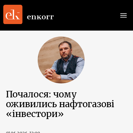
Togg
navi
Почалося: чому
оживились нафтогазові
«інвестори»