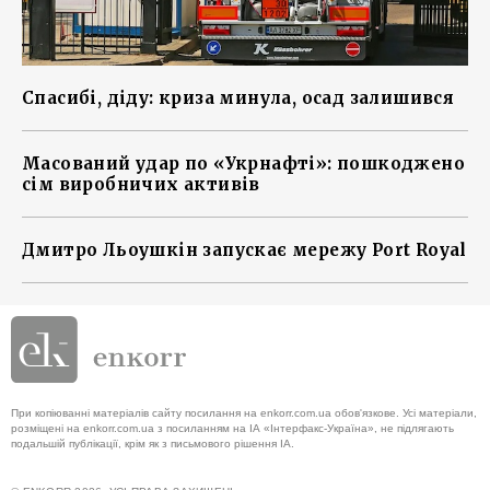
Спасибі, діду: криза минула, осад залишився
Масований удар по «Укрнафті»: пошкоджено
сім виробничих активів
Дмитро Льоушкін запускає мережу Port Royal
При копіюванні матеріалів сайту посилання на enkorr.com.ua обов'язкове. Усі матеріали,
розміщені на enkorr.com.ua з посиланням на ІА «Інтерфакс-Україна», не підлягають
подальшій публікації, крім як з письмового рішення ІА.