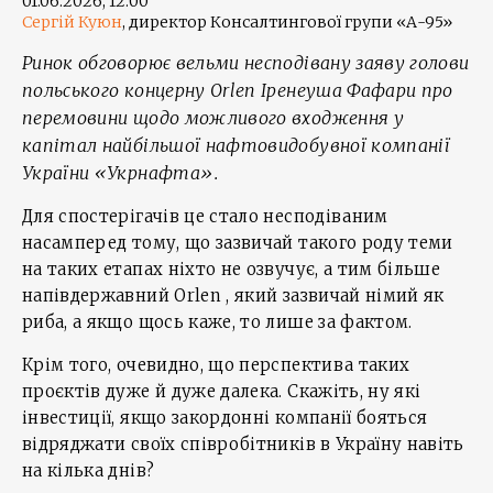
01.06.2026, 12:00
Сергій Куюн
, директор Консалтингової групи «А-95»
​Ринок обговорює вельми несподівану заяву голови
польського концерну Orlen Іренеуша Фафари про
перемовини щодо можливого входження у
капітал найбільшої нафтовидобувної компанії
України «Укрнафта».
Для спостерігачів це стало несподіваним
насамперед тому, що зазвичай такого роду теми
на таких етапах ніхто не озвучує, а тим більше
напівдержавний Orlen , який зазвичай німий як
риба, а якщо щось каже, то лише за фактом.
Крім того, очевидно, що перспектива таких
проєктів дуже й дуже далека. Скажіть, ну які
інвестиції, якщо закордонні компанії бояться
відряджати своїх співробітників в Україну навіть
на кілька днів?