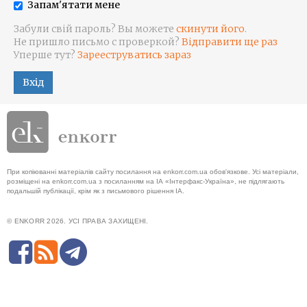
Запам'ятати мене
Забули свій пароль? Вы можете
скинути його
.
Не пришло письмо с проверкой?
Відправити ще раз
Уперше тут?
Зарееструватись зараз
Вхід
При копіюванні матеріалів сайту посилання на enkorr.com.ua обов'язкове. Усі матеріали,
розміщені на enkorr.com.ua з посиланням на ІА «Інтерфакс-Україна», не підлягають
подальшій публікації, крім як з письмового рішення ІА.
© ENKORR 2026. УСІ ПРАВА ЗАХИЩЕНІ.