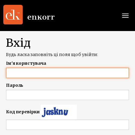
Togg
navi
Вхід
Будь ласка заповніть ці поля щоб увійти:
Ім'я користувача
Пароль
Код перевірки