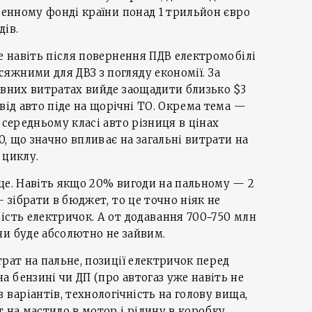
еренному фонді країни понад 1 трильйон євро
дів.
ле навіть після повернення ПДВ електромобілі
яжними для ДВЗ з погляду економії. За
ивних витратах вийде заощадити близько $3
від авто піде на щорічні ТО. Окрема тема —
 середньому класі авто різниця в цінах
00, що значно впливає на загальні витрати на
 циклу.
це. Навіть якщо 20% вигоди на пальному — 2
— зібрати в бюджет, то це точно ніяк не
ість електричок. А от додавання 700−750 млн
ни буде абсолютно не зайвим.
рат на пальне, позиції електричок перед
 бензині чи ДП (про автогаз уже навіть не
 варіантів, технологічність на голову вища,
 на мастило в мотор і рідину в коробку,