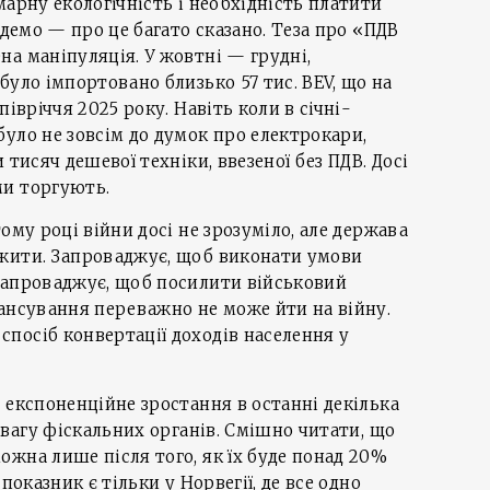
марну екологічність і необхідність платити
удемо — про це багато сказано. Теза про «ПДВ
а маніпуляція. У жовтні — грудні,
було імпортовано близько 57 тис. BEV, що на
півріччя 2025 року. Навіть коли в січні-
уло не зовсім до думок про електрокари,
 тисяч дешевої техніки, ввезеної без ПДВ. Досі
ми торгують.
ому році війни досі не зрозуміло, але держава
жити. Запроваджує, щоб виконати умови
Запроваджує, щоб посилити військовий
ансування переважно не може йти на війну.
посіб конвертації доходів населення у
 експоненційне зростання в останні декілька
увагу фіскальних органів. Смішно читати, що
жна лише після того, як їх буде понад 20%
показник є тільки у Норвегії, де все одно