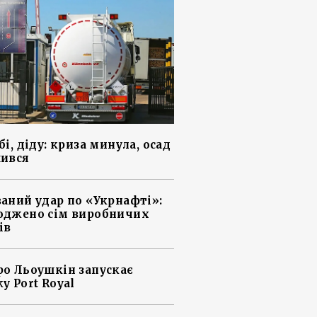
і, діду: криза минула, осад
ився
аний удар по «Укрнафті»:
джено сім виробничих
ів
о Льоушкін запускає
у Port Royal