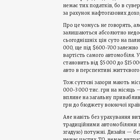
немає тих податків, бо в сув
за рахунок нафтогазових дохо
Про це чомусь не говорять, а
залишаються абсолютно недос
сьогоднішніх цін суто на пал
000, ще під $600−700 залежно 
вартість самого автомобіля. У
становить від $5 000 до $15 0
авто в перспективі життєвого
Тож суттєві зазори мають міс
000−3 000 тис. грн на місяць 
вплине на загальну приваблив
грн до бюджету воюючої краї
Але навіть без урахування вит
традиційними автомобілями на
згадую) потужні. Дизайн — без
немає частих ТО, немає витрат