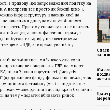
ості з приводу ідеї запровадження податку на
. А насправді все просто як божий день. Є
рожню інфраструктуру, власник якої на
 із ненависними двигунами внутрішнього
 не платить. Притому спочатку він не платить
 мито й акциз, а потім фактично отримує
ді побутового тарифу на електрику за
 там десь є ПДВ, але враховуючи базу
Спасиб
залиш
лобі не змінились, ми їх вже чули, коли
ла про планове повернення ПДВ на імпорт
Масов
V) після 7 років відсутності. Дискусія
пошко
ії («дорожнього фонду формально немає, тож
актив
корупційного фаталізму («всі ті податки все
арі теми — закордонний досвід країн без війни
Дмитр
ексії на тему «податки вбивають ринок
мереж