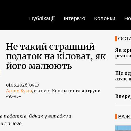
Публікації
Інтерв’ю
Колонки
Но
ОСТ
Не такий страшний
Як кр
податок на кіловат, як
реані
його малюють
Ще од
атак 
01.06.2026, 09:10
Артем Куюн
, експерт Консалтингової групи
«А-95»
Впере
 податків. Однак у випадку з
ВАЖ
є з чого.