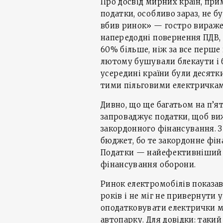
Про досвід мирних країн, при
податки, особливо зараз, не б
вбив ринок» — гостро виражен
напередодні повернення ПДВ, 
60% більше, ніж за все перше 
лютому бушували блекаути і б
усередині країни були десятки
тими пільговими електричка
Дивно, що ще багатьом на п’ят
запроваджує податки, щоб ви
закордонного фінансування. 
бюджет, бо те закордонне фін
Податки — найефективніший с
фінансування оборони.
Ринок електромобілів показав
років і не міг не привернути 
оподатковувати електрички мо
автопарку. Для довідки: такий 