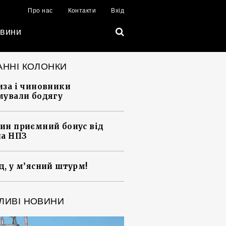
Про нас
Контакти
Вхід
вини
АННІ КОЛОНКИ
иза і чиновники
мували бодягу
ин приємний бонус від
на НПЗ
д, у м’ясний штурм!
ЛИВІ НОВИНИ