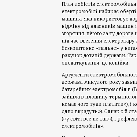
Плач лобістів електромобільн
електромобілі набирає обертів
машина, яка використовує до
відміну від власників машин
згоряння, нічого за ту дорогу
під час ввезення електрокару
безкоштовне «пальне» у вигля
рахунок дотацій держави. Так,
оподаткування, це копійки.
Аргументи електромобільного 
держава минулого року заяви
батарейних електромобілів (BE
зайшла в площину термінолог
немає чого туди платити»), і 
одно вкрадуть»). Однак є й ст
(«у світі все не так»), і рефл
електромобілів».