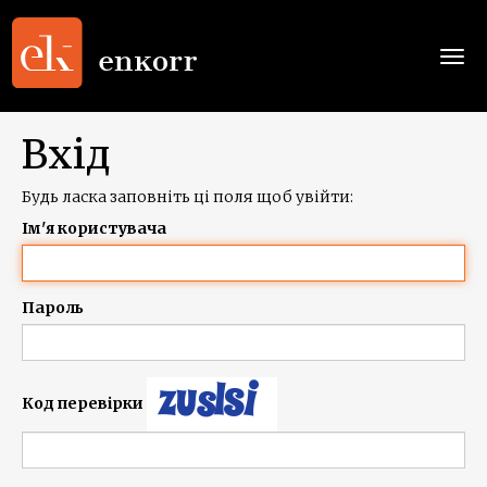
Togg
navi
Вхід
Будь ласка заповніть ці поля щоб увійти:
Ім'я користувача
Пароль
Код перевірки