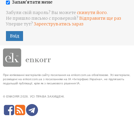
Запам'ятати мене
Забули свій пароль? Вы можете
скинути його
.
Не пришло письмо с проверкой?
Відправити ще раз
Уперше тут?
Зарееструватись зараз
Вхід
При копіюванні матеріалів сайту посилання на enkorr.com.ua обов'язкове. Усі матеріали,
розміщені на enkorr.com.ua з посиланням на ІА «Інтерфакс-Україна», не підлягають
подальшій публікації, крім як з письмового рішення ІА.
© ENKORR 2026. УСІ ПРАВА ЗАХИЩЕНІ.