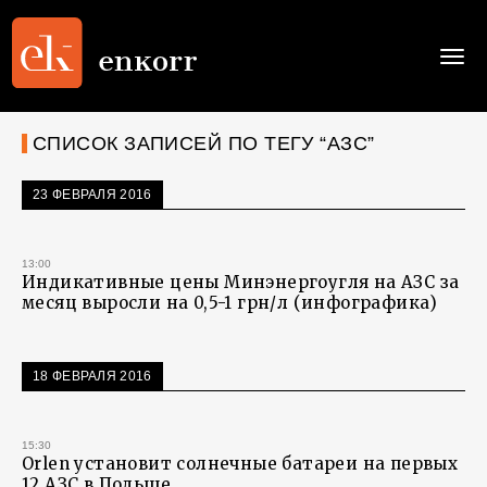
Togg
navi
СПИСОК ЗАПИСЕЙ ПО ТЕГУ “АЗС”
23 ФЕВРАЛЯ 2016
13:00
Индикативные цены Минэнергоугля на АЗС за
месяц выросли на 0,5-1 грн/л (инфографика)
18 ФЕВРАЛЯ 2016
15:30
Orlen установит солнечные батареи на первых
12 АЗС в Польше