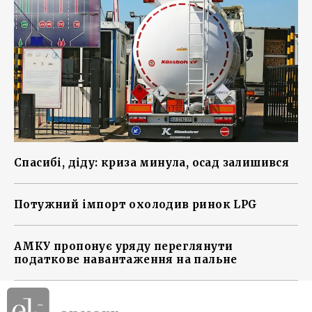
Спасибі, діду: криза минула, осад залишився
Потужний імпорт охолодив ринок LPG
АМКУ пропонує уряду переглянути
податкове навантаження на пальне