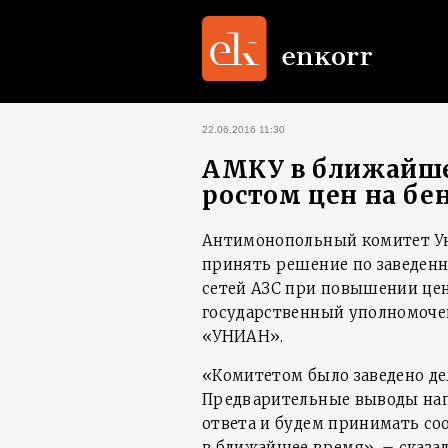
22.06.2016 11:30
АМКУ в ближайше
ростом цен на бе
Антимонопольный комитет У
принять решение по заведенно
сетей АЗС при повышении цен
государственный уполномоче
«УНИАН».
«Комитетом было заведено де
Предварительные выводы нап
ответа и будем принимать со
в ближайшее время», – сказал