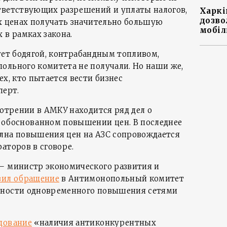
тветствующих разрешений и уплаты налогов,
Харкі
дозво
их ценах получать значительно большую
мобіл
 в рамках закона.
ргует бодягой, контрабандным топливом,
ольного комитета не получали. Но наши же,
ех, кто пытается вести бизнес
перт.
мотрении в АМКУ находится ряд дел о
еобоснованном повышении цен. В последнее
лна повышения цен на АЗС сопровождается
аторов в сговоре.
– министр экономического развития и
вил обращение
в Антимонопольный комитет
нности одновременного повышения сетями
дование
«наличия антиконкурентных