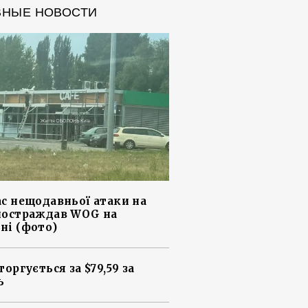
ВНЫЕ НОВОСТИ
ас нещодавньої атаки на
постраждав WOG на
ні (фото)
торгується за $79,59 за
ь