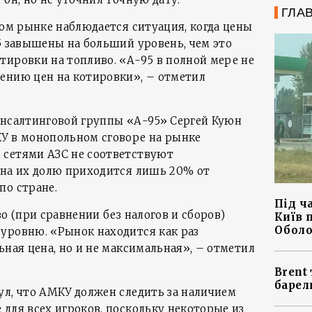
ГЛА
ном рынке наблюдается ситуация, когда цены
5 завышены на больший уровень, чем это
тировки на топливо. «А-95 в полной мере не
ению цен на котировки», – отметил
онсалтинговой группы «А-95» Сергей Куюн
У в монопольном сговоре на рынке
 сетями АЗС не соответствуют
 на их долю приходится лишь 20% от
по стране.
Під ч
во (при сравнении без налогов и сборов)
Київ 
Оболо
уровню. «Рынок находится как раз
ьная цена, но и не максимальная», – отметил
Brent 
барел
ул, что АМКУ должен следить за наличием
для всех игроков, поскольку некоторые из