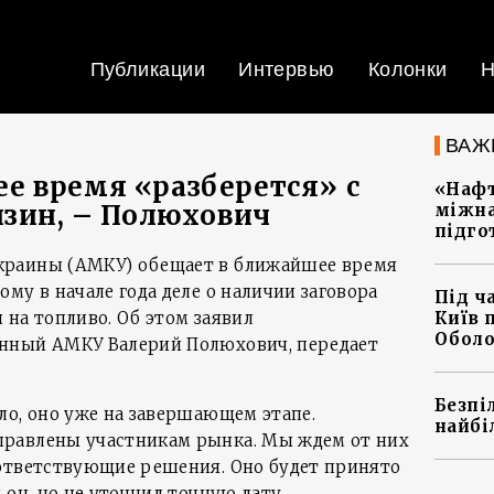
Публикации
Интервью
Колонки
Н
ВАЖ
е время «разберется» с
«Нафт
нзин, – Полюхович
міжна
підго
краины (АМКУ) обещает в ближайшее время
му в начале года деле о наличии заговора
Під ч
 на топливо. Об этом заявил
Київ 
Оболо
нный АМКУ Валерий Полюхович, передает
Безпі
ло, оно уже на завершающем этапе.
найбі
равлены участникам рынка. Мы ждем от них
ответствующие решения. Оно будет принято
 он, но не уточнил точную дату.