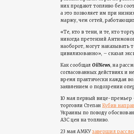
них продают топливо без соо
а это позволяет им при низк
маржу, чем сетей, работающих
«Те, кто в тени, и те, кто то
никогда претензий Антимоноп
наоборот, могут наказывать т
цивилизованно», – сказал экс
Как сообщал
OilNews
, на расс
согласованных действиях и н
время практически каждая во
заявлением о подозрении опер
10 мая первый вице-премьер 
торговли Степан
Кубив напра
Украины по поводу обоснова
АЗС цен на топливо.
23 мая АМКУ
завершил рассле