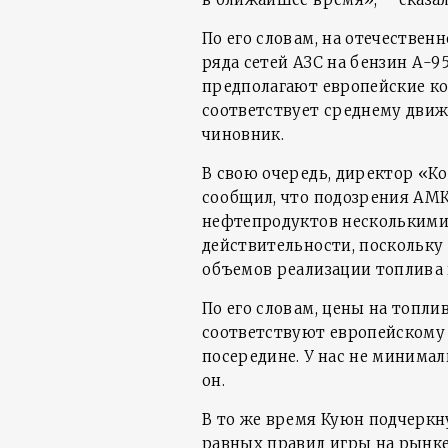
По его словам, на отечествен
ряда сетей АЗС на бензин А-9
предполагают европейские ко
соответствует среднему движ
чиновник.
В свою очередь, директор «К
сообщил, что подозрения АМК
нефтепродуктов несколькими
действительности, поскольку
объемов реализации топлива 
По его словам, цены на топли
соответствуют европейскому 
посередине. У нас не минимал
он.
В то же время Куюн подчеркн
равных правил игры на рынке 