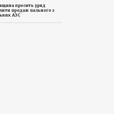
вщина просить уряд
лити продаж пального з
ьних АЗС