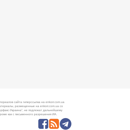
териалов сайта гиперссылка на enkorr.com.ua
атериалы, размещенные на enkorr.com.ua со
ерфакс-Украина”, не подлежат дальнейшему
роме как с письменного разрешения ИА.