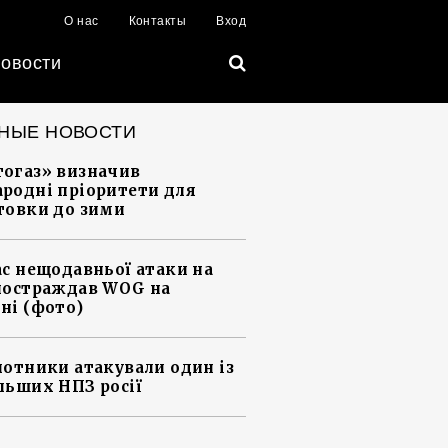
О нас
Контакты
Вход
овости
НЫЕ НОВОСТИ
огаз» визначив
родні пріоритети для
товки до зими
ас нещодавньої атаки на
постраждав WOG на
ні (фото)
лотники атакували один із
льших НПЗ росії