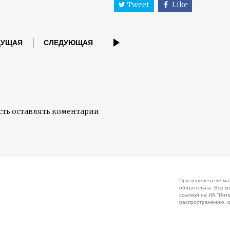
Tweet
Like
ДУЩАЯ
СЛЕДУЮЩАЯ
ть оставлять коментарии
При перепечатке ма
обязательна. Все м
ссылкой на ИА “Инт
распространению, к