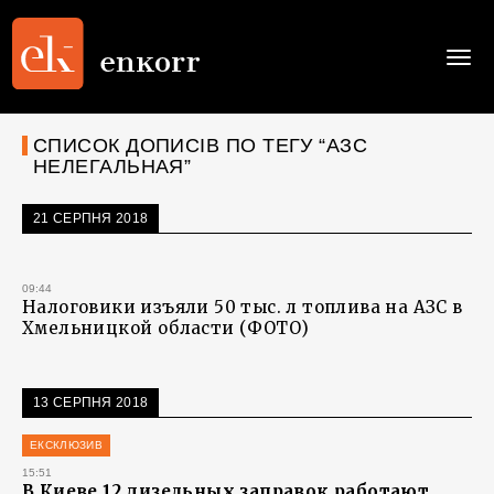
Togg
navi
СПИСОК ДОПИСІВ ПО ТЕГУ “АЗС
НЕЛЕГАЛЬНАЯ”
21 СЕРПНЯ 2018
09:44
Налоговики изъяли 50 тыс. л топлива на АЗС в
Хмельницкой области (ФОТО)
13 СЕРПНЯ 2018
ЕКСКЛЮЗИВ
15:51
В Киеве 12 дизельных заправок работают