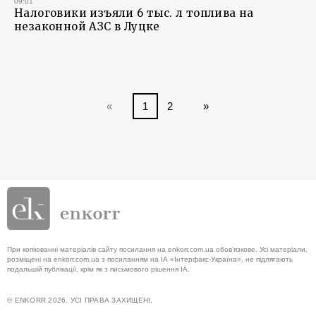
09:01
Налоговики изъяли 6 тыс. л топлива на
незаконной АЗС в Луцке
«
1
2
»
При копіюванні матеріалів сайту посилання на enkorr.com.ua обов'язкове. Усі матеріали,
розміщені на enkorr.com.ua з посиланням на ІА «Інтерфакс-Україна», не підлягають
подальшій публікації, крім як з письмового рішення ІА.
© ENKORR 2026. УСІ ПРАВА ЗАХИЩЕНІ.