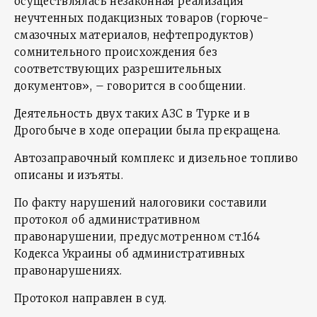
осуществлялась незаконная реализация
неучтенных подакцизных товаров (горюче-
смазочных материалов, нефтепродуктов)
сомнительного происхождения без
соответствующих разрешительных
документов», – говорится в сообщении.
Деятельность двух таких АЗС в Турке и в
Дрогобыче в ходе операции была прекращена.
Автозаправочный комплекс и дизельное топливо
описаны и изъяты.
По факту нарушений налоговики составили
протокол об административном
правонарушении, предусмотренном ст.164
Кодекса Украины об административных
правонарушениях.
Протокол направлен в суд.