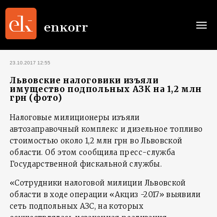
Togg
navi
23.10.2017 12:55
Львовские налоговики изъяли
имущество подпольных АЗК на 1,2 млн
грн (фото)
Налоговые милиционеры изъяли
автозаправочный комплекс и дизельное топливо
стоимостью около 1,2 млн грн во Львовской
области. Об этом сообщила пресс-служба
Государственной фискальной службы.
«Сотрудники налоговой милиции Львовской
области в ходе операции «Акциз -2017» выявили
сеть подпольных АЗС, на которых