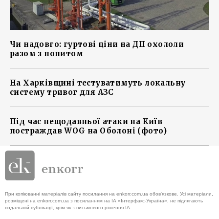
Чи надовго: гуртові ціни на ДП охололи
разом з попитом
На Харківщині тестуватимуть локальну
систему тривог для АЗС
Під час нещодавньої атаки на Київ
постраждав WOG на Оболоні (фото)
При копіюванні матеріалів сайту посилання на enkorr.com.ua обов'язкове. Усі матеріали,
розміщені на enkorr.com.ua з посиланням на ІА «Інтерфакс-Україна», не підлягають
подальшій публікації, крім як з письмового рішення ІА.