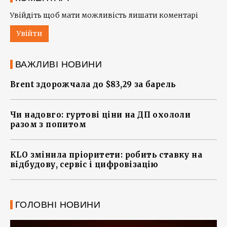
Увійдіть щоб мати можливість лишати коментарі
Увійти
ВАЖЛИВІ НОВИНИ
Brent здорожчала до $83,29 за барель
Чи надовго: гуртові ціни на ДП охололи
разом з попитом
KLO змінила пріоритети: робить ставку на
відбудову, сервіс і цифровізацію
ГОЛОВНІ НОВИНИ