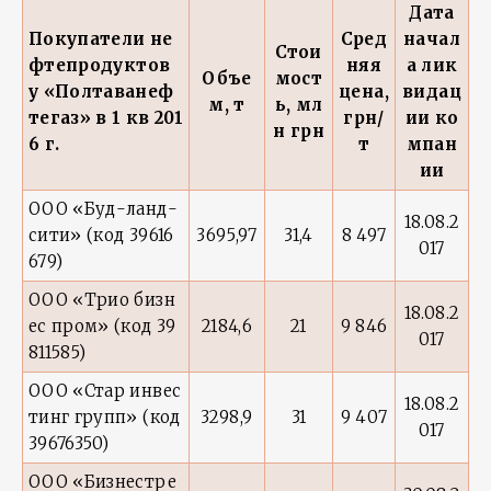
Дата
Покупатели не
Сред
начал
Стои
фтепродуктов
няя
а лик
Объе
мост
у «Полтаванеф
цена,
видац
м, т
ь, мл
тегаз» в 1 кв 201
грн/
ии ко
н грн
6 г.
т
мпан
ии
ООО «Буд-ланд-
18.08.2
сити» (код 39616
3695,97
31,4
8 497
017
679)
ООО «Трио бизн
18.08.2
ес пром» (код 39
2184,6
21
9 846
017
811585)
ООО «Стар инвес
18.08.2
тинг групп» (код
3298,9
31
9 407
017
39676350)
ООО «Бизнестре