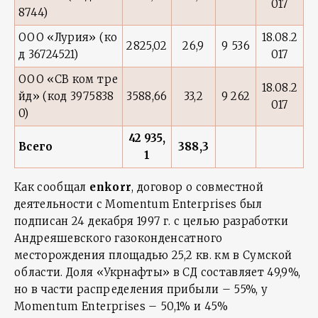
017
8744)
ООО «Лурия» (ко
18.08.2
2825,02
26,9
9 536
д 36724521)
017
ООО «СВ ком тре
18.08.2
йд» (код 3975838
3588,66
33,2
9 262
017
0)
42 935,
Всего
388,3
1
Как сообщал
enkorr
, договор о совместной
деятельности с Momentum Enterprises был
подписан 24 декабря 1997 г. с целью разработки
Андреяшевского газоконденсатного
месторождения площадью 25,2 кв. км в Сумской
области. Доля «Укрнафты» в СД составляет 49,9%,
но в части распределения прибыли – 55%, у
Momentum Enterprises – 50,1% и 45%