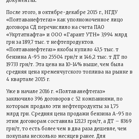
документах.
После этого, в октябре-декабре 2015 г., НГДУ
«Полтаванефтегаз» как уполномоченное лицо
договора СД перечислило на счета ПАО
«Укртатнафта» и ООО «Гарант УТН» 3,994 млрд
грн за 189,7 тыс. т нефтепродуктов.
«Полтаванефтегаз» якобы купило 43,5 тыс. т
бензина А-95 по 25504 грн/т и 146,2 тыс. т ДТ по
19733 грн/т. Эта цена на 10-14% выше, чем была
средняя цена кременчугского топлива на рынке в
4 квартале 2015 г.
Уже в начале 2016 г. «Полтаванефтегаз»
заключило 396 договоров с 52 компаниями, по
которым продало эти нефтепродукты за 1,75
млрд грн. Средняя цена продажи бензина А-95 по
этим договорам составила 12123 грн/т, а ДТ – 8369
грн/т, то есть более чем в два раза дешевле, чем
покупала несколько месяцев ранее. Для