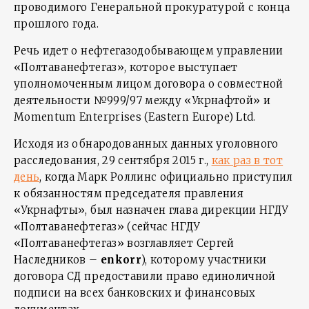
проводимого Генеральной прокуратурой с конца
прошлого года.
Речь идет о нефтегазодобывающем управлении
«Полтаванефтегаз», которое выступает
уполномоченным лицом договора о совместной
деятельности №999/97 между «Укрнафтой» и
Momentum Enterprises (Eastern Europe) Ltd.
Исходя из обнародованных данных уголовного
расследования, 29 сентября 2015 г.,
как раз в тот
день
, когда Марк Роллинс официально приступил
к обязанностям председателя правления
«Укрнафты», был назначен глава дирекции НГДУ
«Полтаванефтегаз» (сейчас НГДУ
«Полтаванефтегаз» возглавляет Сергей
Наследников –
enkorr
), которому участники
договора СД предоставили право единоличной
подписи на всех банковских и финансовых