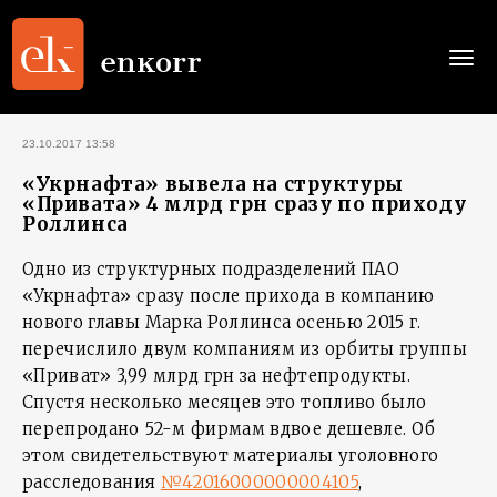
Togg
navi
23.10.2017 13:58
«Укрнафта» вывела на структуры
«Привата» 4 млрд грн сразу по приходу
Роллинса
Одно из структурных подразделений ПАО
«Укрнафта» сразу после прихода в компанию
нового главы Марка Роллинса осенью 2015 г.
перечислило двум компаниям из орбиты группы
«Приват» 3,99 млрд грн за нефтепродукты.
Спустя несколько месяцев это топливо было
перепродано 52-м фирмам вдвое дешевле. Об
этом свидетельствуют материалы уголовного
расследования
№42016000000004105
,