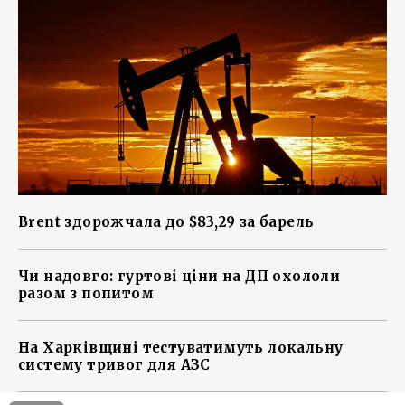
Brent здорожчала до $83,29 за барель
Чи надовго: гуртові ціни на ДП охололи
разом з попитом
На Харківщині тестуватимуть локальну
систему тривог для АЗС