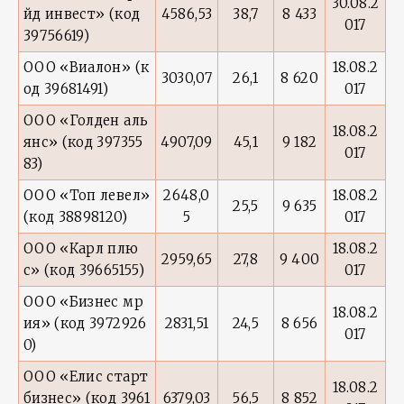
30.08.2
йд инвест» (код
4586,53
38,7
8 433
017
39756619)
ООО «Виалон» (к
18.08.2
3030,07
26,1
8 620
од 39681491)
017
ООО «Голден аль
18.08.2
янс» (код 397355
4907,09
45,1
9 182
017
83)
ООО «Топ левел»
2648,0
18.08.2
25,5
9 635
(код 38898120)
5
017
ООО «Карл плю
18.08.2
2959,65
27,8
9 400
с» (код 39665155)
017
ООО «Бизнес мр
18.08.2
ия» (код 3972926
2831,51
24,5
8 656
017
0)
ООО «Елис старт
18.08.2
бизнес» (код 3961
6379,03
56,5
8 852