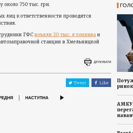
 около 750 тыс. грн.
ГОЛ
х лиц к ответственности проводятся
ствия.
отрудники ГФС
изъяли 20 тыс. л топлива
и
автозаправочной станции в Хмельницкой
ДРУКУВАТИ
Потуж
Tweet
Like
ринок
РЕДНЯ
НАСТУПНА
АМКУ 
перег
наван