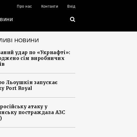
Про нас
Контакти
Вхід
вини
ЛИВІ НОВИНИ
аний удар по «Укрнафті»:
джено сім виробничих
ів
о Льоушкін запускає
у Port Royal
 російську атаку у
янську постраждала АЗС
)