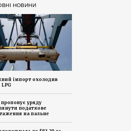
ОВНІ НОВИНИ
ний імпорт охолодив
 LPG
пропонує уряду
лянути податкове
таження на пальне