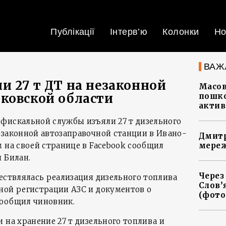
Публікації
Інтерв’ю
Колонки
Но
ВАЖ
и 27 т ДТ на незаконной
Масов
ковской области
пошко
актив
фискальной службы изъяли 27 т дизельного
езаконной автозаправочной станции в Ивано-
Дмитр
 на своей странице в Facebook сообщил
мереж
 Билан.
Через
ществлялась реализация дизельного топлива
Слов’
ной регистрации АЗС и документов о
(фото
сообщил чиновник.
 на хранение 27 т дизельного топлива и