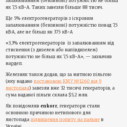
запалюванням (бензинові) потужністю не бiльш
як 7,5 кВ•А. Таких завезли більше 88 тисяч.
Ще 5% електрогенераторів з іскровим
запалюванням (бензинові) потужнiстю понад 7,5
кВ·А, але не більш як 375 кВ•А
«3,3% електрогенераторів iз запалюванням вiд
стиснення (з дизелем або напiвдизелем)
потужністю не більш як 7,5 кВ•А», — зазначив
нардеп.
Железняк також додав, що за митною пільгою
(яку надано
постановою КМУ №1260 від 9
листопада
) завезли вже 32 тисячі генераторів, а
сума наданої пільги склала $5,2 млн.
Як повідомляв
enkorr
, генератори стали
основною причиною нетипового для
листопада
підвищення попиту на пальне
в
Україні.