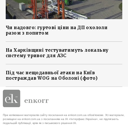
Чи надовго: гуртові ціни на ДП охололи
разом з попитом
На Харківщині тестуватимуть локальну
систему тривог для АЗС
Під час нещодавньої атаки на Київ
постраждав WOG на Оболоні (фото)
При копіюванні матеріалів сайту посилання на enkorr.com.ua обов'язкове. Усі матеріали,
розміщені на enkorr.com.ua з посиланням на ІА «Інтерфакс-Україна», не підлягають
подальшій публікації, крім як з письмового рішення ІА.