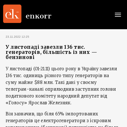
Togg
navi
23.11.2022 12:25
У листопаді завезли 136 тис.
генераторів, більшість із них —
бензинові
У листопаді (01-21.11) цього року в Україну завезли
136 тис. одиниць різного типу генераторів на
суму майже $88 млн. Такі дані у своєму
телеграм-каналі оприлюднив заступник голови
податкового комітету народний депутат від
«Голосу» Ярослав Железняк.
Він зазначив, що біля 65% імпортованих
генераторів це електрогенератори з iскровим